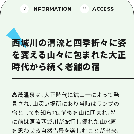
1泊2日
広島県を訪れる外国人旅行者向け情報一
INFORMATION
ACCESS
2泊3日
ボランティアガイド
ユニバーサルツーリズム
西城川の清流と四季折々に姿
ガイドブック
を変える山々に包まれた大正
広島県の魅力を動画でご紹介！
時代から続く老舗の宿
よくあるご質問
メディア掲載情報
フォトダウンロード
高茂温泉は、大正時代に鉱山士によって発
見され、山深い場所にあり当時はランプの
関連リンク
宿としても知られ、前後を山に囲まれ、特
に前は清流西城川が蛇行し優れた山水画
を思わせる自然借景を楽しむことが出来、