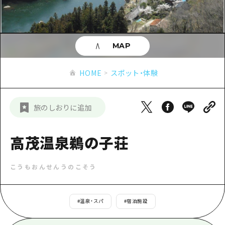
あたらしい非日常
旬情報
安芸
サイクリング
広島市周辺
お役立ち情報
備後
ショッピング
安芸
MAP
備北
スポーツ
お役立ち情報一覧
HOME
備後
HOME
スポット・体験
芸北
ナイトライフ
アクセス
備北
宮島周辺
世界遺産
二次交通まとめ
新着情報
芸北
旅のしおりに追加
山口県東部
学び・体験
施設の混雑状況のお知らせ
宮島周辺
お問い合わせ
愛媛県
定番
高茂温泉鵜の子荘
お得な周遊チケット
山口県東部
事業者・学校関係者の皆さま
島根県
歴史・文化
手荷物預かり・配送サービス
弾丸
こうもおんせんうのこそう
癒し
広島おもてなしパス
日帰り
自然
HIROSHIMA FREE Wi-Fi
#
温泉・スパ
#
宿泊施設
半日
観光案内所