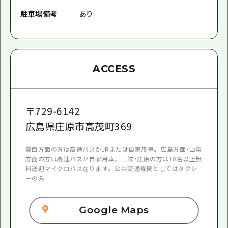
駐車場備考
あり
ACCESS
〒
729-6142
広島県庄原市高茂町369
関西方面の方は高速バスかJRまたは自家用車。 広島方面・山陰
方面の方は高速バスか自家用車。 三次・庄原の方は10名以上無
料送迎マイクロバス在ります。 公共交通機関としてはタクシ
ーのみ
Google Maps