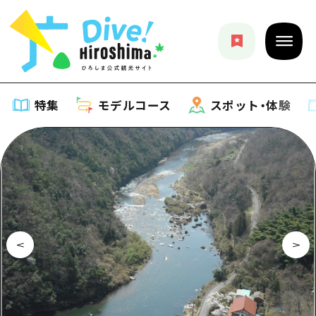
特集
モデルコース
スポット・体験
特集
特集一覧
モデルコース
おすすめ
モデルコース一覧
スポット・体験
アート
Dive! Hiroshima 公式ガイド
スポット・体験一覧
イベント・祭り
イベント
広島もしもトラベル
広島市周辺
グルメ・酒