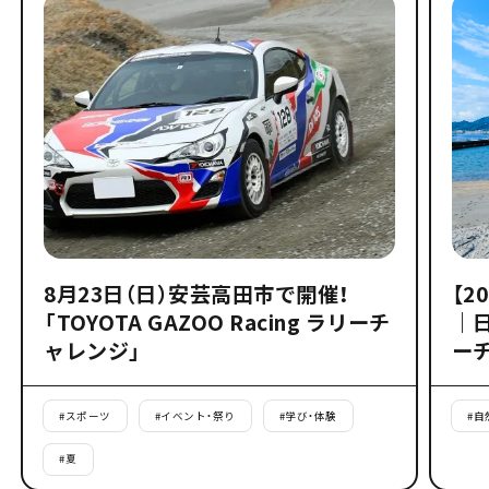
8月23日（日）安芸高田市で開催！
【2
「TOYOTA GAZOO Racing ラリーチ
｜
ャレンジ」
ー
#
スポーツ
#
イベント・祭り
#
学び・体験
#
自
#
夏