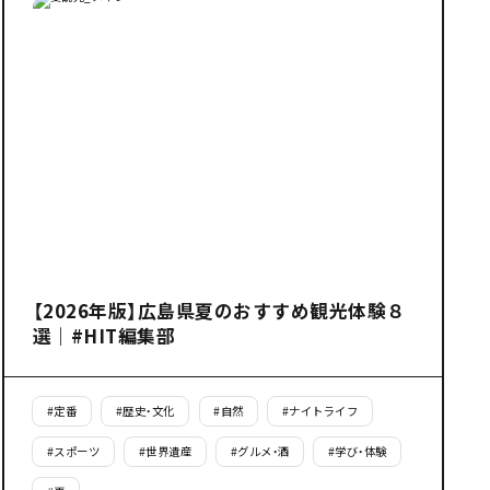
【2026年版】広島県夏のおすすめ観光体験８
選｜#HIT編集部
#
定番
#
歴史・文化
#
自然
#
ナイトライフ
#
スポーツ
#
世界遺産
#
グルメ・酒
#
学び・体験