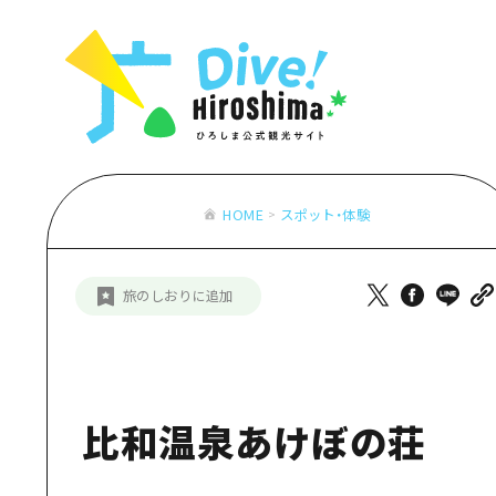
お役立ち情報一覧
特集一覧
モデルコース
アクセス
おすすめ
Dive! Hiro
二次交通まとめ
アート
広島もしもト
施設の混雑状況のお知らせ
イベント・祭り
あたらしい非
お得な周遊チケット
グルメ・酒
HOME
スポット・体験
特集一
手荷物預かり・配送サービス
おすす
旅のしおりに追加
アート
イベン
グルメ
比和温泉あけぼの荘