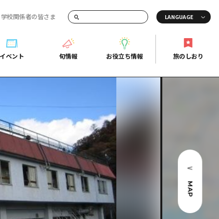
・学校関係者の皆さま
画でご紹介！
イベント
旬情報
お役立ち情報
旅のしおり
イベント
旬情報
お役立ち情報
旅のしおり
ド
島市周辺
ガイドブック
り
芸
広島県の魅力を動画でご紹介！
後
よくあるご質問
者向け情報一覧
2日
北
メディア掲載情報
3日
北
フォトダウンロード
島周辺
関連リンク
MAP
口県東部
媛県