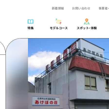
新着情報
お問い合わせ
事業者
一覧
サイクリング
広島おもてなしパス
スポット・体験一覧
学び・体験
広島市周辺
弾丸
広島市周辺
ガイドブック
shima 公式ガイド
ショッピング
HIROSHIMA FREE Wi-Fi
定番
安芸
日帰り
安芸
広島県の魅力を動
特集
モデルコース
スポット・体験
ラベル
スポーツ
観光案内所
歴史・文化
備後
半日
備後
よくあるご質問
特集
モデルコース
スポット・体験
日常
ナイトライフ
広島県を訪れる外国人旅行者向け情報一覧
癒し
備北
1泊2日
備北
メディア掲載情報
世界遺産
ボランティアガイド
自然
芸北
2泊3日
芸北
フォトダウンロー
覧
モデルコース一覧
お役立ち情報一覧
サイクリング
スポット・体験一覧
学び・体験
広島市周辺
広島おもてなしパス
弾丸
広
ユニバーサルツーリズム
宮島周辺
宮島周辺
関連リンク
め
Dive! Hiroshima 公式ガイド
アクセス
ショッピング
定番
安芸
HIROSHIMA FREE Wi-Fi
日帰
安
山口県東部
山口県東部
広島もしもトラベル
二次交通まとめ
スポーツ
歴史・文化
備後
観光案内所
半日
備
愛媛県
ト・祭り
あたらしい非日常
施設の混雑状況のお知らせ
ナイトライフ
癒し
備北
広島県を訪れる外国人旅行
1泊
備
島根県
・酒
お得な周遊チケット
世界遺産
自然
芸北
ボランティアガイド
2泊
芸
手荷物預かり・配送サービス
宮島周辺
ユニバーサルツーリズム
宮
山口県東部
山
愛