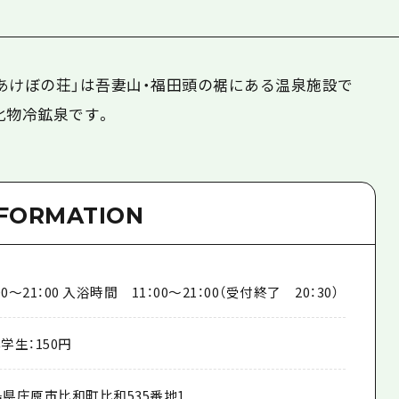
あけぼの荘」は吾妻山・福田頭の裾にある温泉施設で
化物冷鉱泉です。
NFORMATION
～21：00 入浴時間 11：00～21：00（受付終了 20：30）
学生：150円
県庄原市比和町比和535番地1