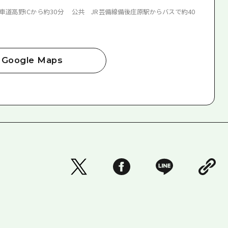
車道高野ICから約30分 公共 JR芸備線備後庄原駅からバスで約40
Google Maps