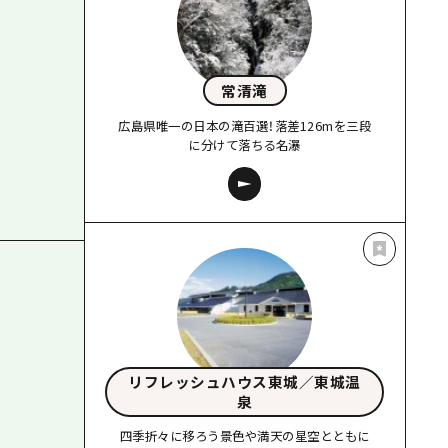
常清滝
広島県唯一の日本の滝百選！落差126mを三段
に分けて落ちる名瀑
リフレッシュハウス東城／東城温
泉
四季折々に移ろう景色や満天の星空とともに