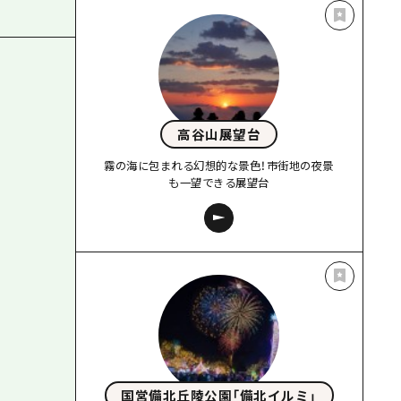
高谷山展望台
霧の海に包まれる幻想的な景色！市街地の夜景
も一望できる展望台
国営備北丘陵公園「備北イルミ」