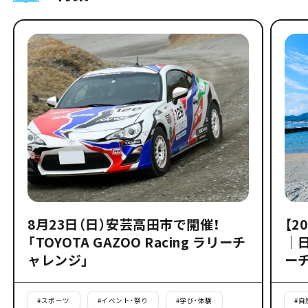
8月23日（日）安芸高田市で開催！
【2
「TOYOTA GAZOO Racing ラリーチ
｜
ャレンジ」
ー
#
スポーツ
#
イベント・祭り
#
学び・体験
#
自