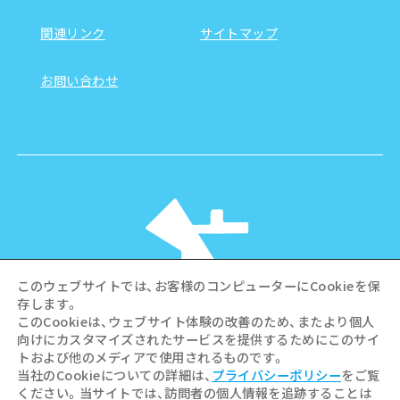
関連リンク
サイトマップ
お問い合わせ
このウェブサイトでは、お客様のコンピューターにCookieを保
存します。
このCookieは、ウェブサイト体験の改善のため、またより個人
向けにカスタマイズされたサービスを提供するためにこのサイ
©Hiroshima Tourism Association /
トおよび他のメディアで使用されるものです。
Hiroshima Prefecture / Hiroshima City .
当社のCookieについての詳細は、
プライバシーポリシー
をご覧
All rights reserved
ください。当サイトでは、訪問者の個人情報を追跡することは