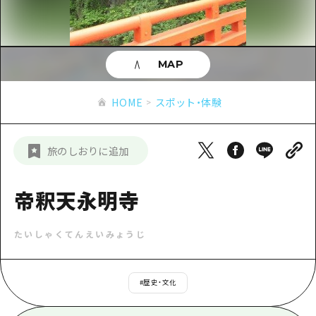
あたらしい非日常
旬情報
安芸
サイクリング
広島市周辺
お役立ち情報
備後
ショッピング
安芸
MAP
備北
スポーツ
お役立ち情報一覧
HOME
備後
HOME
スポット・体験
芸北
ナイトライフ
アクセス
備北
宮島周辺
世界遺産
二次交通まとめ
新着情報
芸北
旅のしおりに追加
山口県東部
学び・体験
施設の混雑状況のお知らせ
宮島周辺
お問い合わせ
愛媛県
定番
帝釈天永明寺
お得な周遊チケット
山口県東部
事業者・学校関係者の皆さま
島根県
歴史・文化
手荷物預かり・配送サービス
弾丸
たいしゃくてんえいみょうじ
癒し
広島おもてなしパス
日帰り
自然
HIROSHIMA FREE Wi-Fi
#
歴史・文化
半日
観光案内所