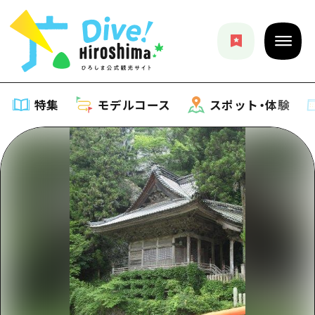
特集
モデルコース
スポット・体験
特集
特集一覧
モデルコース
おすすめ
モデルコース一覧
スポット・体験
アート
Dive! Hiroshima 公式ガイド
スポット・体験一覧
イベント・祭り
イベント
広島もしもトラベル
広島市周辺
グルメ・酒