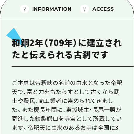
1泊2日
広島県を訪れる外国人旅行者向け情報一
INFORMATION
ACCESS
2泊3日
ボランティアガイド
ユニバーサルツーリズム
和銅2年（709年）に建立され
ガイドブック
たと伝えられる古刹です
広島県の魅力を動画でご紹介！
よくあるご質問
メディア掲載情報
ご本尊は帝釈峡の名前の由来となった帝釈
天で、富と力をもたらすとして古くから武
フォトダウンロード
士や農民、商工業者に崇められてきまし
関連リンク
た。また慶長年間に、東城城主・長尾一勝が
寄進した鉄製鰐口を寺宝として所蔵してい
ます。帝釈天に由来のあるお寺は全国に3