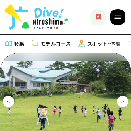
特集
モデルコース
スポット・体験
特集
特集一覧
モデルコース
おすすめ
モデルコース一覧
スポット・体験
アート
Dive! Hiroshima 公式ガイド
スポット・体験一覧
イベント・祭り
イベント
広島もしもトラベル
広島市周辺
グルメ・酒