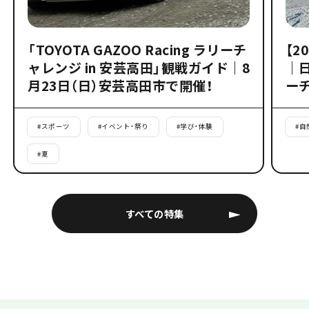
「TOYOTA GAZOO Racing ラリーチ
【2
ャレンジ in 安芸高田」観戦ガイド｜8
｜
月23日（日）安芸高田市で開催！
ー
#
スポーツ
#
イベント・祭り
#
学び・体験
#
自
#
夏
すべての特集