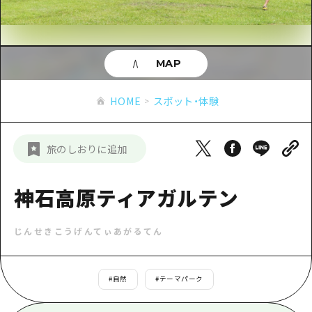
あたらしい非日常
旬情報
安芸
サイクリング
広島市周辺
お役立ち情報
備後
ショッピング
安芸
MAP
備北
スポーツ
お役立ち情報一覧
HOME
備後
HOME
スポット・体験
芸北
ナイトライフ
アクセス
備北
宮島周辺
世界遺産
二次交通まとめ
新着情報
芸北
旅のしおりに追加
山口県東部
学び・体験
施設の混雑状況のお知らせ
宮島周辺
お問い合わせ
愛媛県
定番
神石高原ティアガルテン
お得な周遊チケット
山口県東部
事業者・学校関係者の皆さま
島根県
歴史・文化
手荷物預かり・配送サービス
弾丸
じんせきこうげんてぃあがるてん
癒し
広島おもてなしパス
日帰り
自然
HIROSHIMA FREE Wi-Fi
#
自然
#
テーマパーク
半日
観光案内所