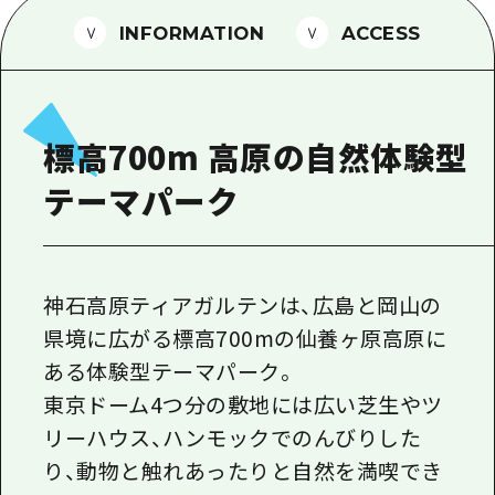
1泊2日
広島県を訪れる外国人旅行者向け情報一
INFORMATION
ACCESS
2泊3日
ボランティアガイド
ユニバーサルツーリズム
標高700m 高原の自然体験型
ガイドブック
テーマパーク
広島県の魅力を動画でご紹介！
よくあるご質問
メディア掲載情報
神石高原ティアガルテンは、広島と岡山の
県境に広がる標高700mの仙養ヶ原高原に
フォトダウンロード
ある体験型テーマパーク。
関連リンク
東京ドーム4つ分の敷地には広い芝生やツ
リーハウス、ハンモックでのんびりした
り、動物と触れあったりと自然を満喫でき