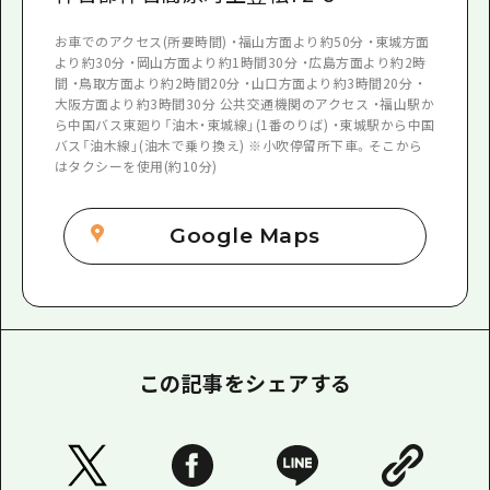
お車でのアクセス(所要時間) ・福山方面より約50分 ・東城方面
より約30分 ・岡山方面より約1時間30分 ・広島方面より約2時
間 ・鳥取方面より約2時間20分 ・山口方面より約3時間20分 ・
大阪方面より約3時間30分 公共交通機関のアクセス ・福山駅か
ら中国バス東廻り「油木・東城線」(1番のりば) ・東城駅から中国
バス「油木線」(油木で乗り換え) ※小吹停留所下車。そこから
はタクシーを使用(約10分)
Google Maps
この記事をシェアする