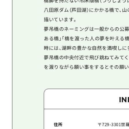
橋脚を持たない吊床版橋（つりしょうば
八田原ダム（芦田湖）にかかる橋で、
描いています。
夢吊橋のネーミングは一般からの公募
ある橋」「橋を渡った人の夢を叶える
時には、湖畔の豊かな自然を満喫しに
夢吊橋の中央付近で飛び跳ねてみてく
を渡りながら願い事をするとその願い
I
住所
〒
729-3301
世