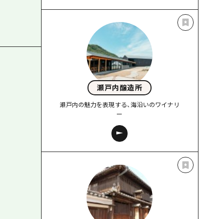
瀬戸内醸造所
瀬戸内の魅力を表現する、海沿いのワイナリ
ー