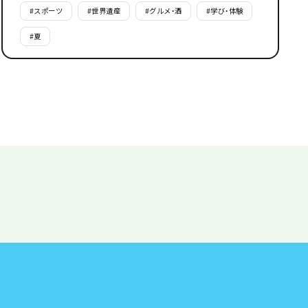
#
スポーツ
#
世界遺産
#
グルメ・酒
#
学び・体験
#
夏