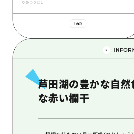
ゆめつりばし
#
自然
INFOR
芦田湖の豊かな自然
な赤い欄干