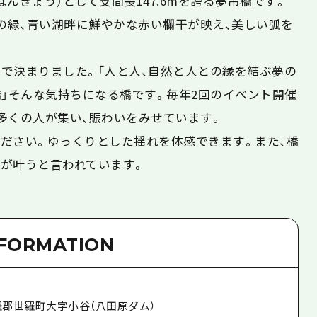
んきょう）として支間長147.6mを誇る夢吊橋です。
山の緑、青い湖畔に鮮やかな赤い欄干が映え、美しい弧を
で決まりました。「人と人、自然と人との縁を結ぶ夢の
橋」そんな気持ちになる橋です。毎年2回のイベント開催
多くの人が集い、賑わいをみせています。
ださい。ゆっくりとした揺れを体感できます。また、橋
が叶うと言われています。
NFORMATION
羅郡世羅町大字小谷（八田原ダム）