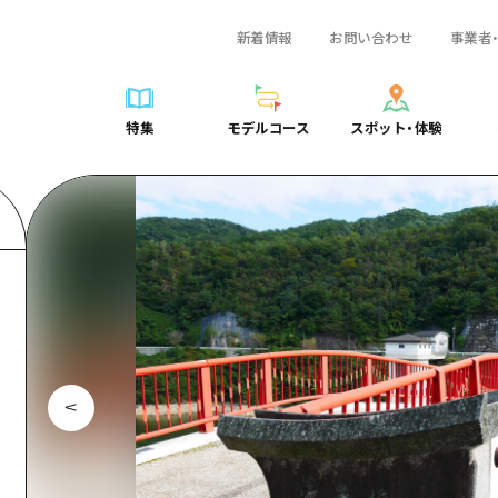
新着情報
お問い合わせ
事業者
一覧
サイクリング
広島おもてなしパス
スポット・体験一覧
学び・体験
広島市周辺
弾丸
広島市周辺
ガイドブック
shima 公式ガイド
ショッピング
HIROSHIMA FREE Wi-Fi
定番
安芸
日帰り
安芸
広島県の魅力を動
特集
モデルコース
スポット・体験
ラベル
スポーツ
観光案内所
歴史・文化
備後
半日
備後
よくあるご質問
特集
モデルコース
スポット・体験
日常
ナイトライフ
広島県を訪れる外国人旅行者向け情報一覧
癒し
備北
1泊2日
備北
メディア掲載情報
世界遺産
ボランティアガイド
自然
芸北
2泊3日
芸北
フォトダウンロー
覧
モデルコース一覧
お役立ち情報一覧
サイクリング
スポット・体験一覧
学び・体験
広島市周辺
広島おもてなしパス
弾丸
広
ユニバーサルツーリズム
宮島周辺
宮島周辺
関連リンク
め
Dive! Hiroshima 公式ガイド
アクセス
ショッピング
定番
安芸
HIROSHIMA FREE Wi-Fi
日帰
安
山口県東部
山口県東部
広島もしもトラベル
二次交通まとめ
スポーツ
歴史・文化
備後
観光案内所
半日
備
愛媛県
ト・祭り
あたらしい非日常
施設の混雑状況のお知らせ
ナイトライフ
癒し
備北
広島県を訪れる外国人旅行
1泊
備
島根県
・酒
お得な周遊チケット
世界遺産
自然
芸北
ボランティアガイド
2泊
芸
手荷物預かり・配送サービス
宮島周辺
ユニバーサルツーリズム
宮
山口県東部
山
愛