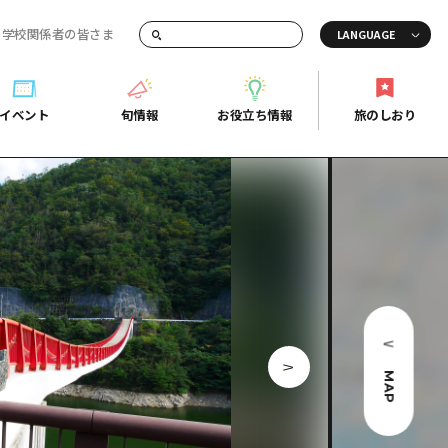
・学校関係者の皆さま
画でご紹介！
イベント
旬情報
お役立ち情報
旅のしおり
イベント
旬情報
お役立ち情報
旅のしおり
ド
島市周辺
ガイドブック
り
芸
広島県の魅力を動画でご紹介！
後
よくあるご質問
者向け情報一覧
2日
北
メディア掲載情報
3日
北
フォトダウンロード
島周辺
関連リンク
MAP
口県東部
媛県