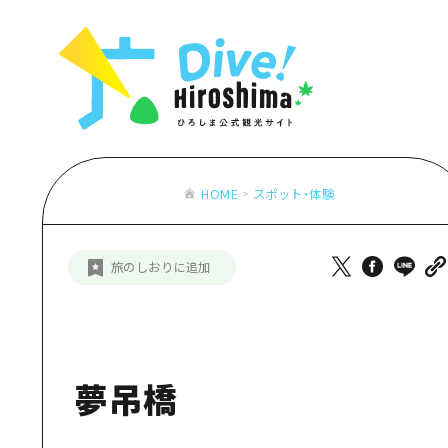
お役立ち情報一覧
特集一覧
モデルコース
アクセス
おすすめ
Dive! Hiro
二次交通まとめ
アート
広島もしもト
施設の混雑状況のお知らせ
イベント・祭り
あたらしい非
お得な周遊チケット
グルメ・酒
HOME
スポット・体験
特集一
手荷物預かり・配送サービス
おすす
旅のしおりに追加
アート
イベン
グルメ
夢吊橋