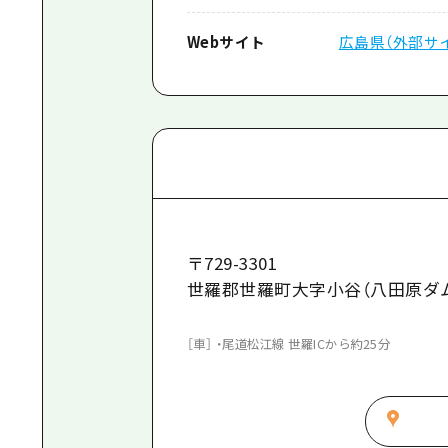
Webサイト
広島県（外部サ
〒
729-3301
世羅郡世羅町大字小谷（八田原ダ
［車］ ・尾道松江線 世羅ICから約25分