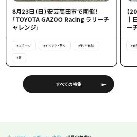
8月23日（日）安芸高田市で開催！
【2
「TOYOTA GAZOO Racing ラリーチ
｜
ャレンジ」
ー
#
スポーツ
#
イベント・祭り
#
学び・体験
#
自
#
夏
すべての特集