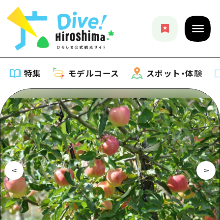
特集
モデルコース
スポット・体験
特集
特集一覧
モデルコース
おすすめ
モデルコース一覧
スポット・体験
アート
Dive! Hiroshima 公式ガイド
スポット・体験一覧
イベント・祭り
イベント
広島もしもトラベル
広島市周辺
グルメ・酒