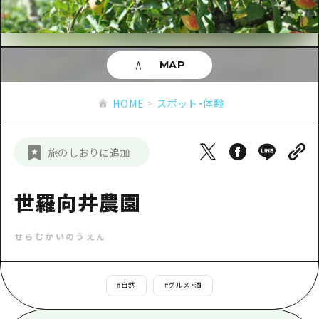
あたらしい非日常
旬情報
安芸
サイクリング
広島市周辺
お役立ち情報
備後
ショッピング
安芸
MAP
備北
スポーツ
お役立ち情報一覧
HOME
備後
HOME
スポット・体験
芸北
ナイトライフ
アクセス
備北
宮島周辺
世界遺産
二次交通まとめ
新着情報
芸北
旅のしおりに追加
山口県東部
学び・体験
施設の混雑状況のお知らせ
宮島周辺
お問い合わせ
愛媛県
定番
世羅向井農園
お得な周遊チケット
山口県東部
事業者・学校関係者の皆さま
島根県
歴史・文化
手荷物預かり・配送サービス
弾丸
せらむかいのうえん
癒し
広島おもてなしパス
日帰り
自然
HIROSHIMA FREE Wi-Fi
#
自然
#
グルメ・酒
半日
観光案内所