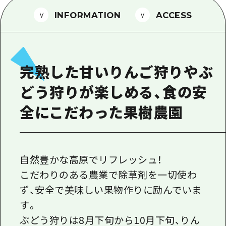
1泊2日
広島県を訪れる外国人旅行者向け情報一
INFORMATION
ACCESS
2泊3日
ボランティアガイド
ユニバーサルツーリズム
完熟した甘いりんご狩りやぶ
ガイドブック
どう狩りが楽しめる、食の安
広島県の魅力を動画でご紹介！
全にこだわった果樹農園
よくあるご質問
メディア掲載情報
フォトダウンロード
自然豊かな高原でリフレッシュ！
こだわりのある農業で除草剤を一切使わ
関連リンク
ず、安全で美味しい果物作りに励んでいま
す。
ぶどう狩りは8月下旬から10月下旬、りん