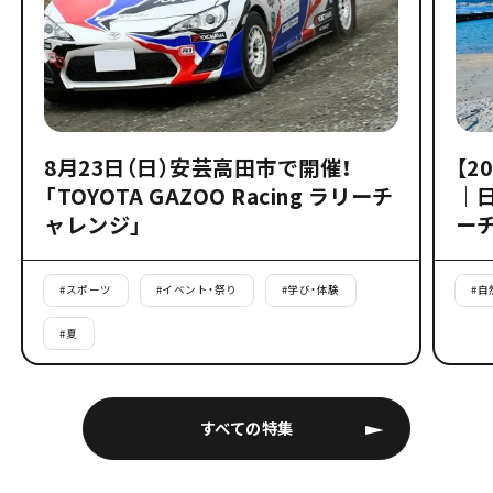
8月23日（日）安芸高田市で開催！
【2
「TOYOTA GAZOO Racing ラリーチ
｜
ャレンジ」
ー
#
スポーツ
#
イベント・祭り
#
学び・体験
#
自
#
夏
すべての特集