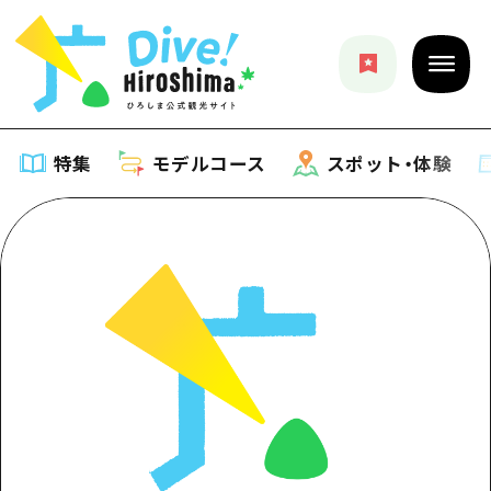
特集
モデルコース
スポット・体験
特集
特集一覧
モデルコース
おすすめ
モデルコース一覧
スポット・体験
アート
Dive! Hiroshima 公式ガイド
スポット・体験一覧
イベント・祭り
イベント
広島もしもトラベル
広島市周辺
グルメ・酒