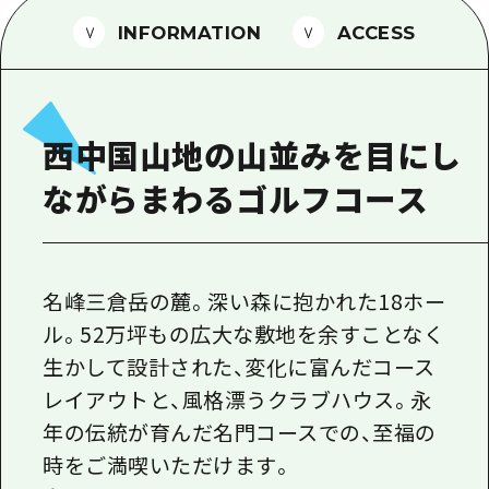
1泊2日
広島県を訪れる外国人旅行者向け情報一
INFORMATION
ACCESS
2泊3日
ボランティアガイド
ユニバーサルツーリズム
西中国山地の山並みを目にし
ガイドブック
ながらまわるゴルフコース
広島県の魅力を動画でご紹介！
よくあるご質問
メディア掲載情報
名峰三倉岳の麓。深い森に抱かれた18ホー
ル。52万坪もの広大な敷地を余すことなく
フォトダウンロード
生かして設計された、変化に富んだコース
関連リンク
レイアウトと、風格漂うクラブハウス。永
年の伝統が育んだ名門コースでの、至福の
時をご満喫いただけます。