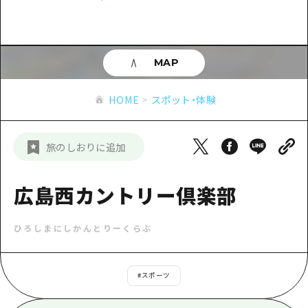
あたらしい非日常
旬情報
安芸
サイクリング
広島市周辺
お役立ち情報
備後
ショッピング
安芸
MAP
備北
スポーツ
お役立ち情報一覧
HOME
備後
HOME
スポット・体験
芸北
ナイトライフ
アクセス
備北
宮島周辺
世界遺産
二次交通まとめ
新着情報
芸北
旅のしおりに追加
山口県東部
学び・体験
施設の混雑状況のお知らせ
宮島周辺
お問い合わせ
愛媛県
定番
広島西カントリー倶楽部
お得な周遊チケット
山口県東部
事業者・学校関係者の皆さま
島根県
歴史・文化
手荷物預かり・配送サービス
弾丸
ひろしまにしかんとりーくらぶ
癒し
広島おもてなしパス
日帰り
自然
HIROSHIMA FREE Wi-Fi
#
スポーツ
半日
観光案内所