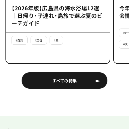
【2026年版】広島県の海水浴場12選
今
｜日帰り・子連れ・島旅で選ぶ夏のビ
会
ーチガイド
#
お
#
自然
#
定番
#
夏
#
夏
すべての特集