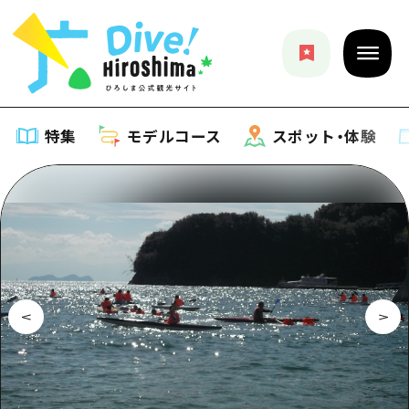
特集
モデルコース
スポット・体験
特集
特集一覧
モデルコース
おすすめ
モデルコース一覧
スポット・体験
アート
Dive! Hiroshima 公式ガイド
スポット・体験一覧
イベント・祭り
イベント
広島もしもトラベル
広島市周辺
グルメ・酒