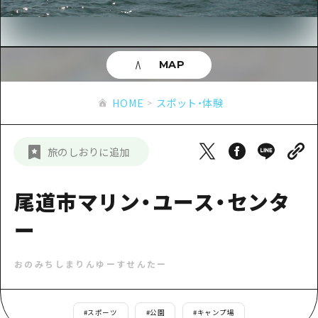
あたらしい非日常
旬情報
安芸
サイクリング
広島市周辺
お役立ち情報
備後
ショッピング
安芸
MAP
備北
スポーツ
お役立ち情報一覧
HOME
備後
HOME
スポット・体験
芸北
ナイトライフ
アクセス
備北
宮島周辺
世界遺産
二次交通まとめ
新着情報
芸北
旅のしおりに追加
山口県東部
学び・体験
施設の混雑状況のお知らせ
宮島周辺
お問い合わせ
愛媛県
定番
尾道市マリン・ユース・センタ
お得な周遊チケット
山口県東部
事業者・学校関係者の皆さま
島根県
歴史・文化
ー
手荷物預かり・配送サービス
弾丸
癒し
広島おもてなしパス
日帰り
おのみちしまりんゆーすせんたー
自然
HIROSHIMA FREE Wi-Fi
半日
観光案内所
#
スポーツ
#
公園
#
キャンプ場