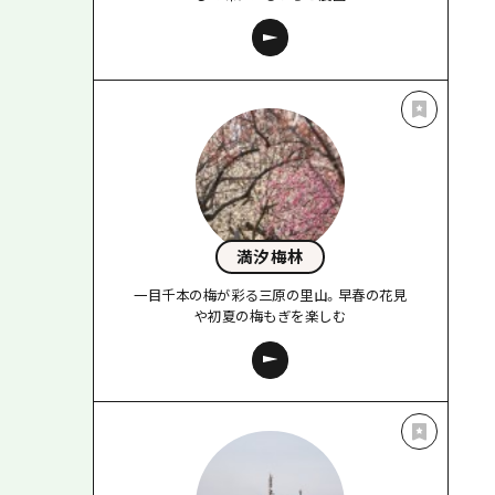
満汐梅林
一目千本の梅が彩る三原の里山。早春の花見
や初夏の梅もぎを楽しむ