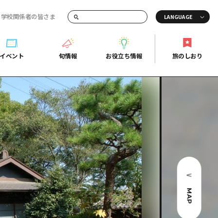
・学校関係者の皆さま
画でご紹介！
イベント
旬情報
お役立ち情報
旅のしおり
イベント
旬情報
お役立ち情報
旅のしおり
ド
島市周辺
ガイドブック
り
芸
広島県の魅力を動画でご紹介！
後
よくあるご質問
者向け情報一覧
2日
北
メディア掲載情報
3日
北
フォトダウンロード
島周辺
関連リンク
MAP
口県東部
媛県