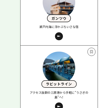
ガンツウ
瀬戸内海に浮かぶちいさな宿
ラビットライン
アクセス抜群の三原港から手軽に”うさぎの
島”へ！