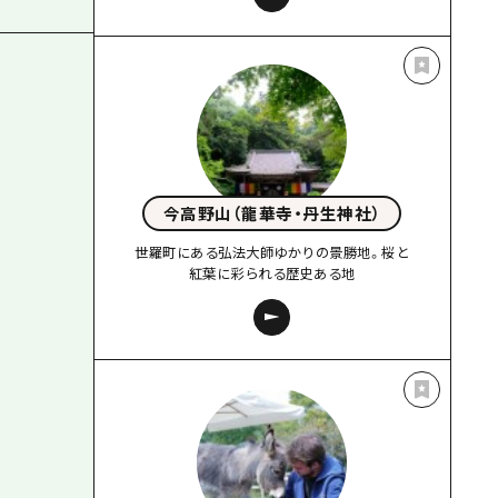
今高野山（龍華寺・丹生神社）
世羅町にある弘法大師ゆかりの景勝地。桜と
紅葉に彩られる歴史ある地