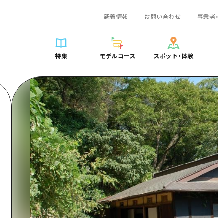
新着情報
お問い合わせ
事業者
一覧
サイクリング
広島おもてなしパス
スポット・体験一覧
学び・体験
広島市周辺
弾丸
広島市周辺
ガイドブック
shima 公式ガイド
ショッピング
HIROSHIMA FREE Wi-Fi
定番
安芸
日帰り
安芸
広島県の魅力を動
特集
モデルコース
スポット・体験
ラベル
スポーツ
観光案内所
歴史・文化
備後
半日
備後
よくあるご質問
特集
モデルコース
スポット・体験
日常
ナイトライフ
広島県を訪れる外国人旅行者向け情報一覧
癒し
備北
1泊2日
備北
メディア掲載情報
世界遺産
ボランティアガイド
自然
芸北
2泊3日
芸北
フォトダウンロー
覧
モデルコース一覧
お役立ち情報一覧
サイクリング
スポット・体験一覧
学び・体験
広島市周辺
広島おもてなしパス
弾丸
広
ユニバーサルツーリズム
宮島周辺
宮島周辺
関連リンク
め
Dive! Hiroshima 公式ガイド
アクセス
ショッピング
定番
安芸
HIROSHIMA FREE Wi-Fi
日帰
安
山口県東部
山口県東部
広島もしもトラベル
二次交通まとめ
スポーツ
歴史・文化
備後
観光案内所
半日
備
愛媛県
ト・祭り
あたらしい非日常
施設の混雑状況のお知らせ
ナイトライフ
癒し
備北
広島県を訪れる外国人旅行
1泊
備
島根県
・酒
お得な周遊チケット
世界遺産
自然
芸北
ボランティアガイド
2泊
芸
手荷物預かり・配送サービス
宮島周辺
ユニバーサルツーリズム
宮
山口県東部
山
愛