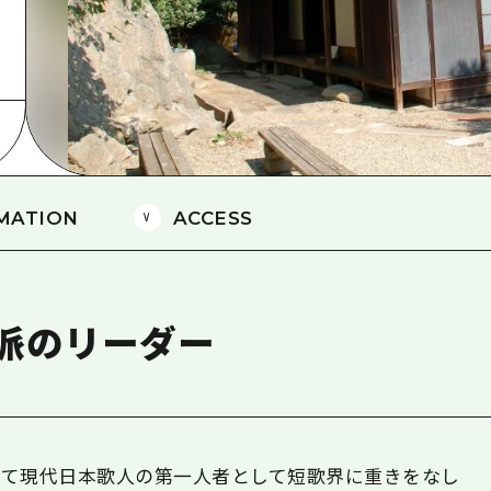
島
MATION
ACCESS
派のリーダー
して現代日本歌人の第一人者として短歌界に重きをなし