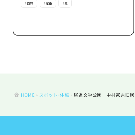
#
自然
#
定番
#
夏
HOME
スポット・体験
尾道文学公園 中村憲吉旧居