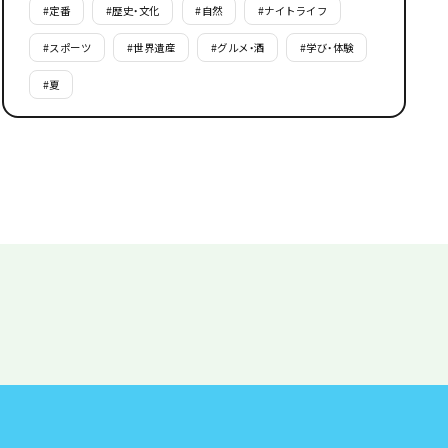
#
定番
#
歴史・文化
#
自然
#
ナイトライフ
#
スポーツ
#
世界遺産
#
グルメ・酒
#
学び・体験
#
夏