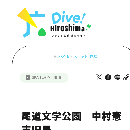
お役立ち情報一覧
特集一覧
モデルコース
アクセス
おすすめ
Dive! Hiro
二次交通まとめ
アート
広島もしもト
施設の混雑状況のお知らせ
イベント・祭り
あたらしい非
お得な周遊チケット
グルメ・酒
HOME
スポット・体験
特集一
手荷物預かり・配送サービス
おすす
旅のしおりに追加
アート
イベン
グルメ
尾道文学公園 中村憲
吉旧居