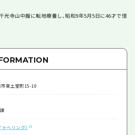
の千光寺山中腹に転地療養し、昭和9年5月5日に46才で惜
NFORMATION
市東土堂町15-10
課
イトへリンク）