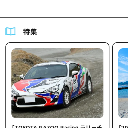
特集
「TOYOTA GAZOO Racing ラリーチ
【2