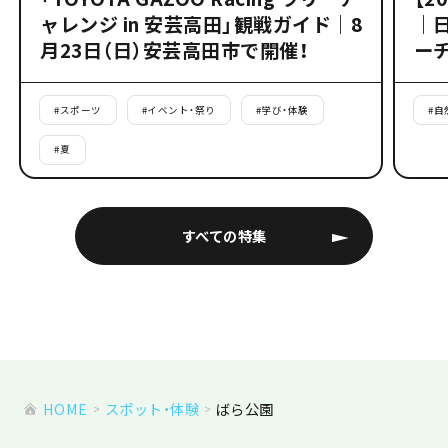
ャレンジ in 安芸高田」観戦ガイド｜8
｜
月23日（日）安芸高田市で開催！
ー
#
スポーツ
#
イベント・祭り
#
学び・体験
#
自
#
夏
すべての特集
HOME
スポット・体験
ばら公園