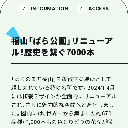
1泊2日
広島県を訪れる外国人旅行者向け情報一
INFORMATION
ACCESS
2泊3日
ボランティアガイド
ユニバーサルツーリズム
福山「ばら公園」リニューア
ガイドブック
ル！歴史を繋ぐ7000本
広島県の魅力を動画でご紹介！
よくあるご質問
メディア掲載情報
「ばらのまち福山」を象徴する場所として
親しまれている花の名所です。2024年4月
フォトダウンロード
には植栽デザインが全面的にリニューアル
関連リンク
され、さらに魅力的な空間へと進化しまし
た。園内には、世界中から集まった約670
品種・7,000本もの色とりどりの花々が咲