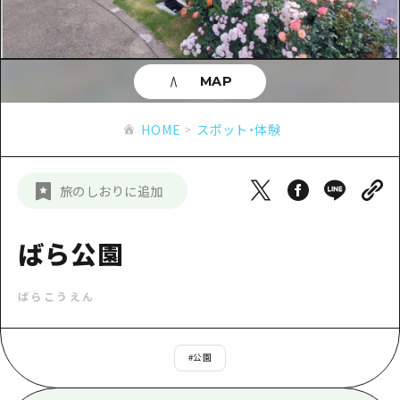
あたらしい非日常
旬情報
安芸
サイクリング
広島市周辺
お役立ち情報
備後
ショッピング
安芸
MAP
備北
スポーツ
お役立ち情報一覧
HOME
備後
HOME
スポット・体験
芸北
ナイトライフ
アクセス
備北
宮島周辺
世界遺産
二次交通まとめ
新着情報
芸北
旅のしおりに追加
山口県東部
学び・体験
施設の混雑状況のお知らせ
宮島周辺
お問い合わせ
愛媛県
定番
ばら公園
お得な周遊チケット
山口県東部
事業者・学校関係者の皆さま
島根県
歴史・文化
手荷物預かり・配送サービス
弾丸
ばらこうえん
癒し
広島おもてなしパス
日帰り
自然
HIROSHIMA FREE Wi-Fi
#
公園
半日
観光案内所