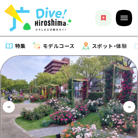
特集
モデルコース
スポット・体験
特集
特集一覧
モデルコース
おすすめ
モデルコース一覧
スポット・体験
アート
Dive! Hiroshima 公式ガイド
スポット・体験一覧
イベント・祭り
イベント
広島もしもトラベル
広島市周辺
グルメ・酒