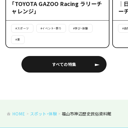
「TOYOTA GAZOO Racing ラリーチ
｜
ャレンジ」
ー
#
スポーツ
#
イベント・祭り
#
学び・体験
#
自
#
夏
すべての特集
HOME
スポット・体験
福山市神辺歴史民俗資料館