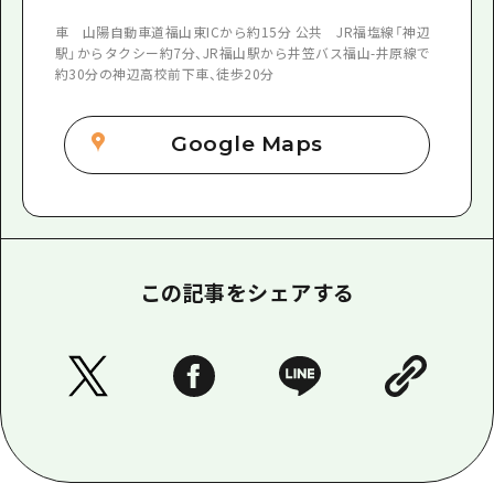
車 山陽自動車道福山東ICから約15分 公共 JR福塩線「神辺
駅」からタクシー約7分、JR福山駅から井笠バス福山-井原線で
約30分の神辺高校前下車、徒歩20分
Google Maps
この記事をシェアする