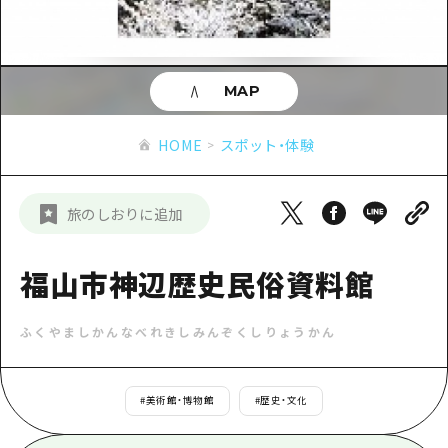
あたらしい非日常
旬情報
安芸
サイクリング
広島市周辺
お役立ち情報
備後
ショッピング
安芸
MAP
備北
スポーツ
お役立ち情報一覧
HOME
備後
HOME
スポット・体験
芸北
ナイトライフ
アクセス
備北
宮島周辺
世界遺産
二次交通まとめ
新着情報
芸北
旅のしおりに追加
山口県東部
学び・体験
施設の混雑状況のお知らせ
宮島周辺
お問い合わせ
愛媛県
定番
福山市神辺歴史民俗資料館
お得な周遊チケット
山口県東部
事業者・学校関係者の皆さま
島根県
歴史・文化
手荷物預かり・配送サービス
弾丸
ふくやましかんなべれきしみんぞくしりょうかん
癒し
広島おもてなしパス
日帰り
自然
HIROSHIMA FREE Wi-Fi
#
美術館・博物館
#
歴史・文化
半日
観光案内所