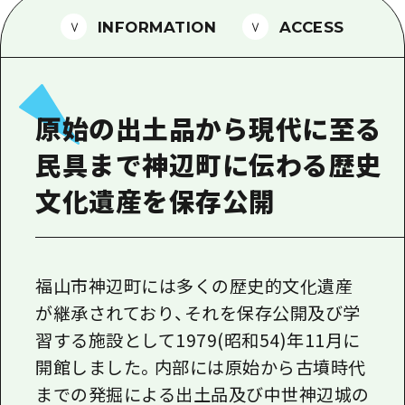
1泊2日
広島県を訪れる外国人旅行者向け情報一
INFORMATION
ACCESS
2泊3日
ボランティアガイド
ユニバーサルツーリズム
原始の出土品から現代に至る
ガイドブック
民具まで神辺町に伝わる歴史
広島県の魅力を動画でご紹介！
文化遺産を保存公開
よくあるご質問
メディア掲載情報
フォトダウンロード
福山市神辺町には多くの歴史的文化遺産
が継承されており、それを保存公開及び学
関連リンク
習する施設として1979(昭和54)年11月に
開館しました。内部には原始から古墳時代
までの発掘による出土品及び中世神辺城の