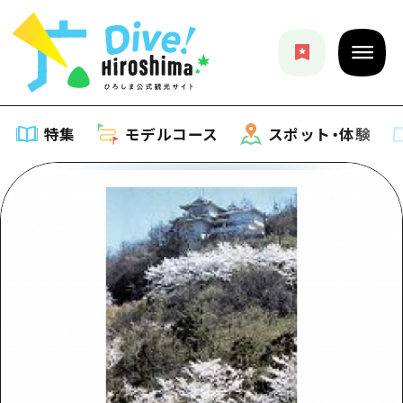
特集
モデルコース
スポット・体験
特集
特集一覧
モデルコース
おすすめ
モデルコース一覧
スポット・体験
アート
Dive! Hiroshima 公式ガイド
スポット・体験一覧
イベント・祭り
イベント
広島もしもトラベル
広島市周辺
グルメ・酒