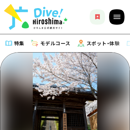
特集
モデルコース
スポット・体験
特集
特集一覧
モデルコース
おすすめ
モデルコース一覧
スポット・体験
アート
Dive! Hiroshima 公式ガイド
スポット・体験一覧
イベント・祭り
イベント
広島もしもトラベル
広島市周辺
グルメ・酒