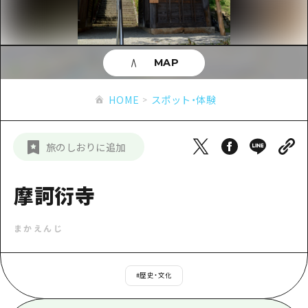
あたらしい非日常
旬情報
安芸
サイクリング
広島市周辺
お役立ち情報
備後
ショッピング
安芸
MAP
備北
スポーツ
お役立ち情報一覧
HOME
備後
HOME
スポット・体験
芸北
ナイトライフ
アクセス
備北
宮島周辺
世界遺産
二次交通まとめ
新着情報
芸北
旅のしおりに追加
山口県東部
学び・体験
施設の混雑状況のお知らせ
宮島周辺
お問い合わせ
愛媛県
定番
摩訶衍寺
お得な周遊チケット
山口県東部
事業者・学校関係者の皆さま
島根県
歴史・文化
手荷物預かり・配送サービス
弾丸
まかえんじ
癒し
広島おもてなしパス
日帰り
自然
HIROSHIMA FREE Wi-Fi
#
歴史・文化
半日
観光案内所