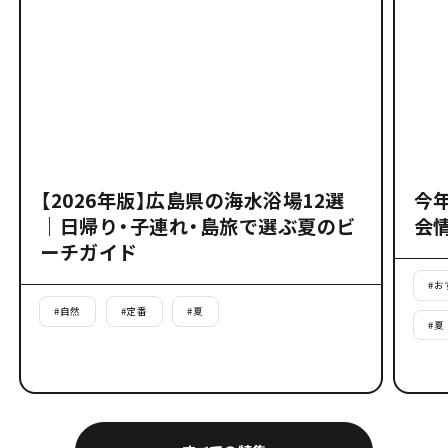
【2026年版】広島県の海水浴場12選
今
｜日帰り・子連れ・島旅で選ぶ夏のビ
会
ーチガイド
#
お
#
自然
#
定番
#
夏
#
夏