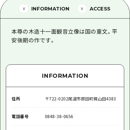
1泊2日
広島県を訪れる外国人旅行者向け情報一
INFORMATION
ACCESS
2泊3日
ボランティアガイド
本尊の木造十一面観音立像は国の重文。平
ユニバーサルツーリズム
安後期の作です。
ガイドブック
広島県の魅力を動画でご紹介！
よくあるご質問
INFORMATION
メディア掲載情報
フォトダウンロード
住所
〒
722-0202
尾道市原田町梶山田4383
関連リンク
電話番号
0848-38-0656