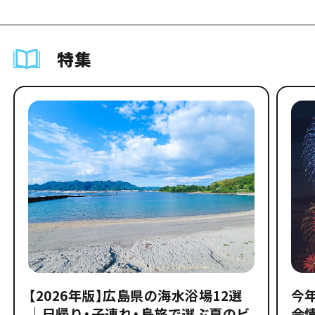
特集
【2026年版】広島県の海水浴場12選
今
｜日帰り・子連れ・島旅で選ぶ夏のビ
会