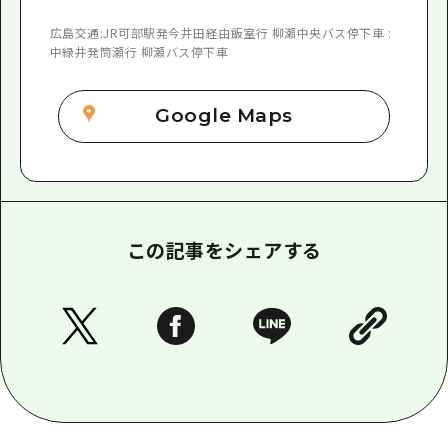
広島交通:JR可部駅発今井田経由飯室行 柳瀬中央バス停下車 :
中緑井発筒瀬行 柳瀬バス停下車
Google Maps
この記事をシェアする