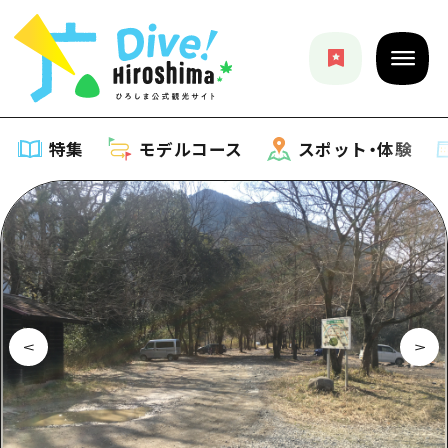
特集
モデルコース
スポット・体験
特集
特集一覧
モデルコース
おすすめ
モデルコース一覧
スポット・体験
アート
Dive! Hiroshima 公式ガイド
スポット・体験一覧
イベント・祭り
イベント
広島もしもトラベル
広島市周辺
グルメ・酒