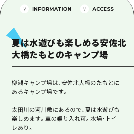
1泊2日
広島県を訪れる外国人旅行者向け情報一
INFORMATION
ACCESS
2泊3日
ボランティアガイド
ユニバーサルツーリズム
夏は水遊びも楽しめる安佐北
ガイドブック
大橋たもとのキャンプ場
広島県の魅力を動画でご紹介！
よくあるご質問
メディア掲載情報
柳瀬キャンプ場は、安佐北大橋のたもとに
あるキャンプ場です。
フォトダウンロード
関連リンク
太田川の河川敷にあるので、夏は水遊びも
楽しめます。車の乗り入れ可。水場・トイ
レあり。