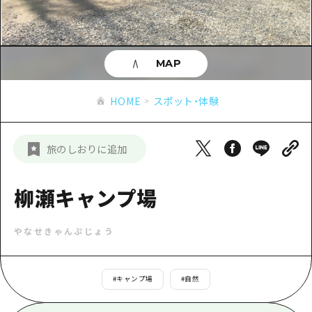
あたらしい非日常
旬情報
安芸
サイクリング
広島市周辺
お役立ち情報
備後
ショッピング
安芸
MAP
備北
スポーツ
お役立ち情報一覧
HOME
備後
HOME
スポット・体験
芸北
ナイトライフ
アクセス
備北
宮島周辺
世界遺産
二次交通まとめ
新着情報
芸北
旅のしおりに追加
山口県東部
学び・体験
施設の混雑状況のお知らせ
宮島周辺
お問い合わせ
愛媛県
定番
柳瀬キャンプ場
お得な周遊チケット
山口県東部
事業者・学校関係者の皆さま
島根県
歴史・文化
手荷物預かり・配送サービス
弾丸
やなせきゃんぷじょう
癒し
広島おもてなしパス
日帰り
自然
HIROSHIMA FREE Wi-Fi
#
キャンプ場
#
自然
半日
観光案内所