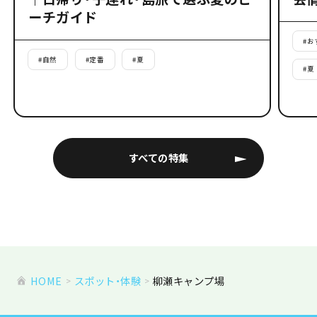
ーチガイド
#
お
#
自然
#
定番
#
夏
#
夏
すべての特集
HOME
スポット・体験
柳瀬キャンプ場