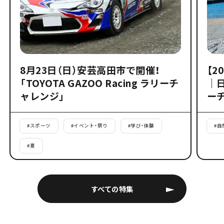
8月23日（日）安芸高田市で開催！
【2
「TOYOTA GAZOO Racing ラリーチ
｜
ャレンジ」
ー
#
スポーツ
#
イベント・祭り
#
学び・体験
#
自
#
夏
すべての特集