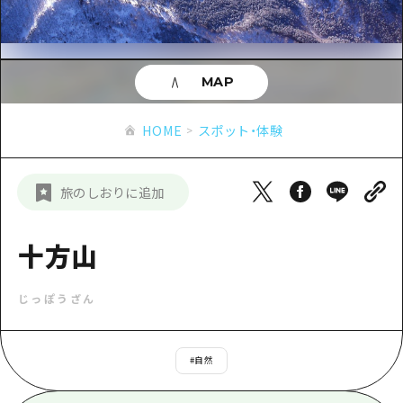
あたらしい非日常
旬情報
安芸
サイクリング
広島市周辺
お役立ち情報
備後
ショッピング
安芸
MAP
備北
スポーツ
お役立ち情報一覧
HOME
備後
HOME
スポット・体験
芸北
ナイトライフ
アクセス
備北
宮島周辺
世界遺産
二次交通まとめ
新着情報
芸北
旅のしおりに追加
山口県東部
学び・体験
施設の混雑状況のお知らせ
宮島周辺
お問い合わせ
愛媛県
定番
十方山
お得な周遊チケット
山口県東部
事業者・学校関係者の皆さま
島根県
歴史・文化
手荷物預かり・配送サービス
弾丸
じっぽうざん
癒し
広島おもてなしパス
日帰り
自然
HIROSHIMA FREE Wi-Fi
#
自然
半日
観光案内所