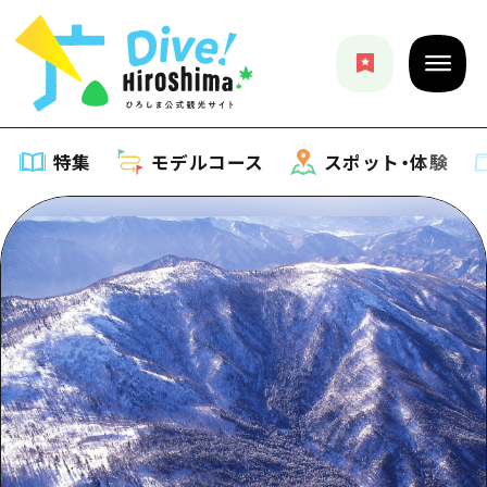
特集
モデルコース
スポット・体験
特集
特集一覧
モデルコース
おすすめ
モデルコース一覧
スポット・体験
アート
Dive! Hiroshima 公式ガイド
スポット・体験一覧
イベント・祭り
イベント
広島もしもトラベル
広島市周辺
グルメ・酒