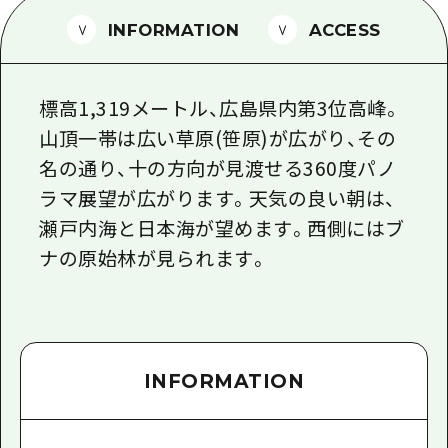
1泊2日
広島県を訪れる外国人旅行者向け情報一
INFORMATION
ACCESS
2泊3日
ボランティアガイド
標高1,319メートル、広島県内第3位高峰。
ユニバーサルツーリズム
山頂一帯は広い草原(笹原)が広がり、その
ガイドブック
名の通り、十の方向が見渡せる360度パノ
広島県の魅力を動画でご紹介！
ラマ展望が広がります。天気の良い朝は、
瀬戸内海と日本海が望めます。西側にはブ
よくあるご質問
ナの原始林が見られます。
メディア掲載情報
フォトダウンロード
関連リンク
INFORMATION