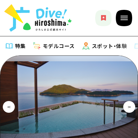
特集
モデルコース
スポット・体験
特集
特集一覧
モデルコース
おすすめ
モデルコース一覧
スポット・体験
アート
Dive! Hiroshima 公式ガイド
スポット・体験一覧
イベント・祭り
イベント
広島もしもトラベル
広島市周辺
グルメ・酒