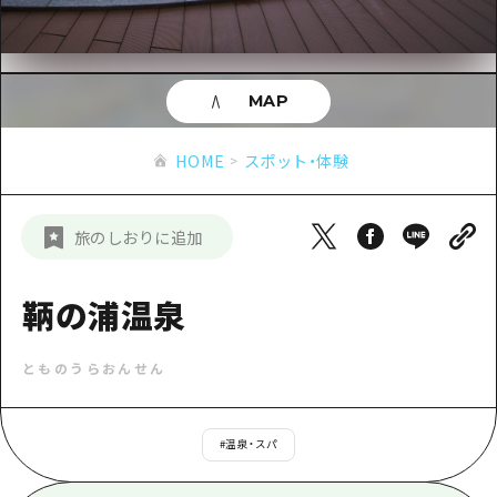
あたらしい非日常
旬情報
安芸
サイクリング
広島市周辺
お役立ち情報
備後
ショッピング
安芸
MAP
備北
スポーツ
お役立ち情報一覧
HOME
備後
HOME
スポット・体験
芸北
ナイトライフ
アクセス
備北
宮島周辺
世界遺産
二次交通まとめ
新着情報
芸北
旅のしおりに追加
山口県東部
学び・体験
施設の混雑状況のお知らせ
宮島周辺
お問い合わせ
愛媛県
定番
鞆の浦温泉
お得な周遊チケット
山口県東部
事業者・学校関係者の皆さま
島根県
歴史・文化
手荷物預かり・配送サービス
弾丸
とものうらおんせん
癒し
広島おもてなしパス
日帰り
自然
HIROSHIMA FREE Wi-Fi
#
温泉・スパ
半日
観光案内所