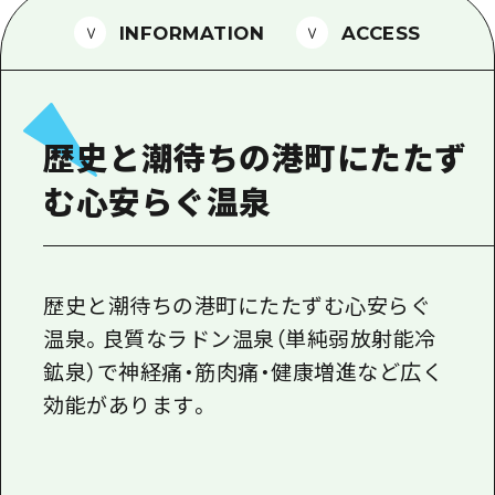
1泊2日
広島県を訪れる外国人旅行者向け情報一
INFORMATION
ACCESS
2泊3日
ボランティアガイド
ユニバーサルツーリズム
歴史と潮待ちの港町にたたず
ガイドブック
む心安らぐ温泉
広島県の魅力を動画でご紹介！
よくあるご質問
メディア掲載情報
歴史と潮待ちの港町にたたずむ心安らぐ
温泉。良質なラドン温泉（単純弱放射能冷
フォトダウンロード
鉱泉）で神経痛・筋肉痛・健康増進など広く
関連リンク
効能があります。