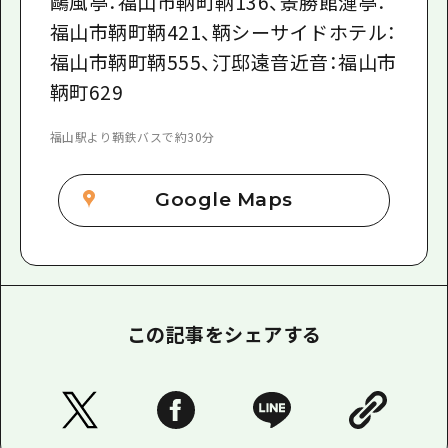
鷗風亭：福山市鞆町鞆136、景勝館漣亭：
福山市鞆町鞆421、鞆シーサイドホテル：
福山市鞆町鞆555、汀邸遠音近音：福山市
鞆町629
福山駅より鞆鉄バスで約30分
Google Maps
この記事をシェアする