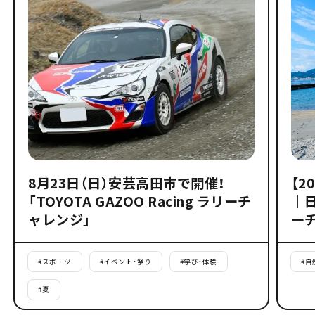
8月23日（日）安芸高田市で開催！
【2
「TOYOTA GAZOO Racing ラリーチ
｜
ャレンジ」
ー
#
スポーツ
#
イベント・祭り
#
学び・体験
#
自
#
夏