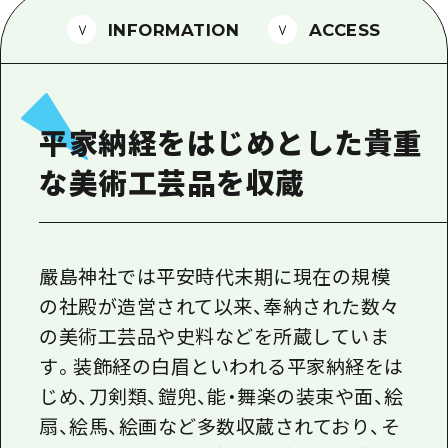
1泊2日
広島県を訪れる外国人旅行者向け情報一
INFORMATION
ACCESS
2泊3日
ボランティアガイド
ユニバーサルツーリズム
平家納経をはじめとした貴重
ガイドブック
な美術工芸品を収蔵
広島県の魅力を動画でご紹介！
よくあるご質問
メディア掲載情報
嚴島神社では平安時代末期に現在の規模
の社殿が造営されて以来、奉納された数々
フォトダウンロード
の美術工芸品や史料などを所蔵していま
関連リンク
す。装飾経の白眉といわれる平家納経をは
じめ、刀剣類、鎧兜、能・舞楽の装束や面、絵
扇、絵馬、絵画など多数収蔵されており、そ