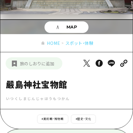
あたらしい非日常
旬情報
安芸
サイクリング
広島市周辺
お役立ち情報
備後
ショッピング
安芸
MAP
備北
スポーツ
お役立ち情報一覧
HOME
備後
HOME
スポット・体験
芸北
ナイトライフ
アクセス
備北
宮島周辺
世界遺産
二次交通まとめ
新着情報
芸北
旅のしおりに追加
山口県東部
学び・体験
施設の混雑状況のお知らせ
宮島周辺
お問い合わせ
愛媛県
定番
嚴島神社宝物館
お得な周遊チケット
山口県東部
事業者・学校関係者の皆さま
島根県
歴史・文化
手荷物預かり・配送サービス
弾丸
いつくしまじんじゃほうもつかん
癒し
広島おもてなしパス
日帰り
自然
HIROSHIMA FREE Wi-Fi
#
美術館・博物館
#
歴史・文化
半日
観光案内所