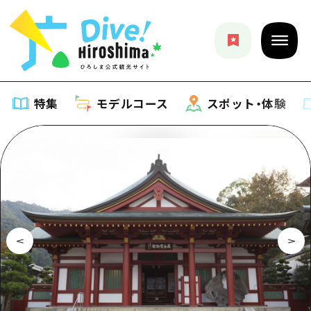
特集
モデルコース
スポット・体験
特集
特集一覧
モデルコース
おすすめ
モデルコース一覧
スポット・体験
アート
Dive! Hiroshima 公式ガイド
スポット・体験一覧
イベント・祭り
イベント
広島もしもトラベル
広島市周辺
グルメ・酒