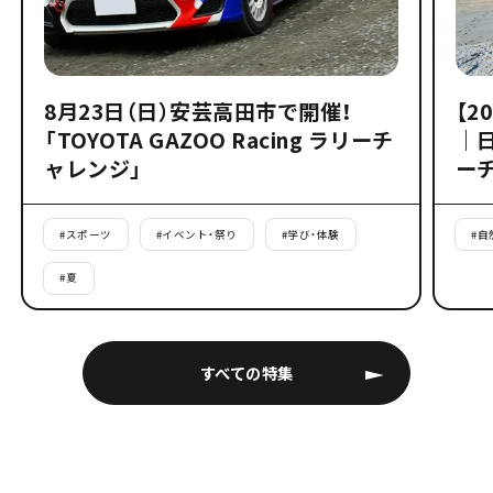
8月23日（日）安芸高田市で開催！
【2
「TOYOTA GAZOO Racing ラリーチ
｜
ャレンジ」
ー
#
スポーツ
#
イベント・祭り
#
学び・体験
#
自
#
夏
すべての特集