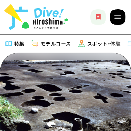
特集
モデルコース
スポット・体験
特集
特集一覧
モデルコース
おすすめ
モデルコース一覧
スポット・体験
アート
Dive! Hiroshima 公式ガイド
スポット・体験一覧
イベント・祭り
イベント
広島もしもトラベル
広島市周辺
グルメ・酒