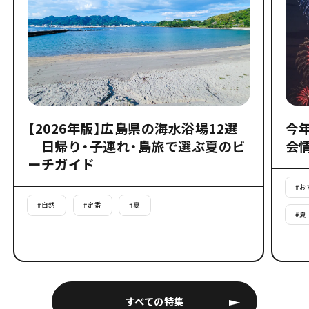
【2026年版】広島県の海水浴場12選
今
｜日帰り・子連れ・島旅で選ぶ夏のビ
会
ーチガイド
#
お
#
自然
#
定番
#
夏
#
夏
すべての特集