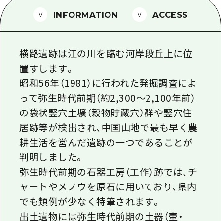
1泊2日
広島県を訪れる外国人旅行者向け情報一
INFORMATION
ACCESS
2泊3日
ボランティアガイド
横路遺跡は江の川を臨む河岸段丘上に位
ユニバーサルツーリズム
置すします。
ガイドブック
昭和56年（1981）に行われた発掘調査によ
広島県の魅力を動画でご紹介！
って弥生時代前期（約2,300～2,100年前）
の袋状竪穴土壙（穀物貯蔵穴）群や竪穴住
よくあるご質問
居跡等が検出され、中国山地で最も早く農
メディア掲載情報
耕生活を営んだ遺跡の一つであることが
フォトダウンロード
判明しました。
弥生時代前期の石器工房（工作）跡では、チ
関連リンク
ャートやメノウを原石に用いており、県内
でも類例が少なく特筆されます。
出土遺物には弥生時代前期の土器（壷・