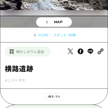
あたらしい非日常
旬情報
安芸
サイクリング
広島市周辺
お役立ち情報
備後
ショッピング
安芸
MAP
備北
スポーツ
お役立ち情報一覧
HOME
備後
HOME
スポット・体験
芸北
ナイトライフ
アクセス
備北
宮島周辺
世界遺産
二次交通まとめ
新着情報
芸北
旅のしおりに追加
山口県東部
学び・体験
施設の混雑状況のお知らせ
宮島周辺
お問い合わせ
愛媛県
定番
横路遺跡
お得な周遊チケット
山口県東部
事業者・学校関係者の皆さま
島根県
歴史・文化
手荷物預かり・配送サービス
弾丸
よころいせき
癒し
広島おもてなしパス
日帰り
自然
HIROSHIMA FREE Wi-Fi
#
歴史・文化
半日
観光案内所