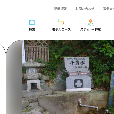
新着情報
お問い合わせ
事業者
一覧
サイクリング
広島おもてなしパス
スポット・体験一覧
学び・体験
広島市周辺
弾丸
広島市周辺
ガイドブック
shima 公式ガイド
ショッピング
HIROSHIMA FREE Wi-Fi
定番
安芸
日帰り
安芸
広島県の魅力を動
特集
モデルコース
スポット・体験
ラベル
スポーツ
観光案内所
歴史・文化
備後
半日
備後
よくあるご質問
特集
モデルコース
スポット・体験
日常
ナイトライフ
広島県を訪れる外国人旅行者向け情報一覧
癒し
備北
1泊2日
備北
メディア掲載情報
世界遺産
ボランティアガイド
自然
芸北
2泊3日
芸北
フォトダウンロー
覧
モデルコース一覧
お役立ち情報一覧
サイクリング
スポット・体験一覧
学び・体験
広島市周辺
広島おもてなしパス
弾丸
広
ユニバーサルツーリズム
宮島周辺
宮島周辺
関連リンク
め
Dive! Hiroshima 公式ガイド
アクセス
ショッピング
定番
安芸
HIROSHIMA FREE Wi-Fi
日帰
安
山口県東部
山口県東部
広島もしもトラベル
二次交通まとめ
スポーツ
歴史・文化
備後
観光案内所
半日
備
愛媛県
ト・祭り
あたらしい非日常
施設の混雑状況のお知らせ
ナイトライフ
癒し
備北
広島県を訪れる外国人旅行
1泊
備
島根県
・酒
お得な周遊チケット
世界遺産
自然
芸北
ボランティアガイド
2泊
芸
手荷物預かり・配送サービス
宮島周辺
ユニバーサルツーリズム
宮
山口県東部
山
愛