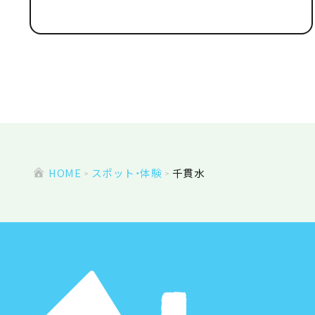
HOME
スポット・体験
千貫水