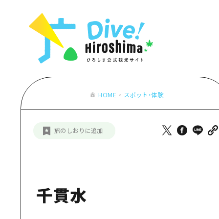
お役立ち情報一覧
特集一覧
モデルコース
アクセス
おすすめ
Dive! Hiro
二次交通まとめ
アート
広島もしもト
施設の混雑状況のお知らせ
イベント・祭り
あたらしい非
お得な周遊チケット
グルメ・酒
HOME
スポット・体験
特集一
手荷物預かり・配送サービス
おすす
旅のしおりに追加
アート
イベン
グルメ
千貫水