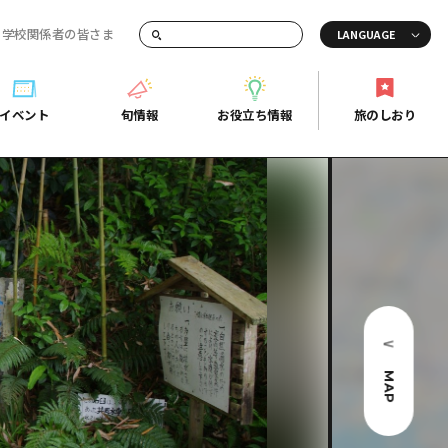
・学校関係者の皆さま
画でご紹介！
イベント
旬情報
お役立ち情報
旅のしおり
イベント
旬情報
お役立ち情報
旅のしおり
ド
島市周辺
ガイドブック
り
芸
広島県の魅力を動画でご紹介！
後
よくあるご質問
者向け情報一覧
2日
北
メディア掲載情報
3日
北
フォトダウンロード
島周辺
関連リンク
MAP
口県東部
媛県