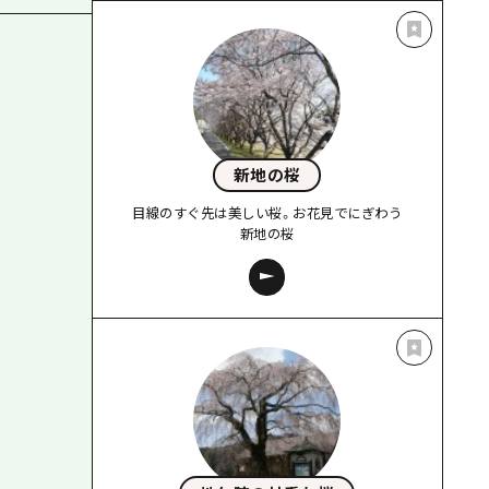
新地の桜
目線のすぐ先は美しい桜。お花見でにぎわう
新地の桜