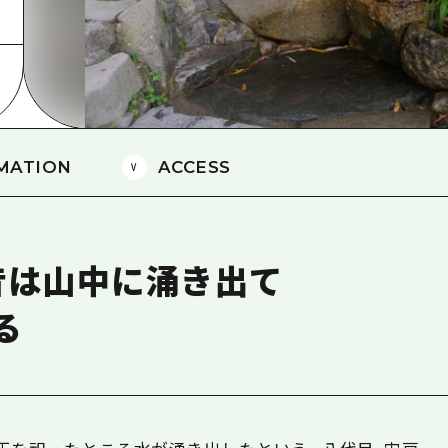
島
MATION
ACCESS
昔は山中に涌き出て
る