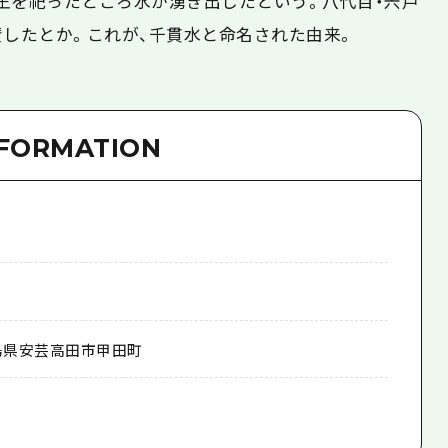
王を祀ったところ水が湧き出したという。八代目・宍戸
賛したとか。これが、千貫水と命名された由来。
NFORMATION
島県安芸高田市甲田町