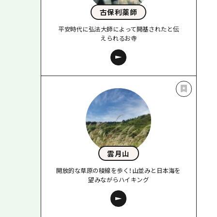
古保利薬師
平安時代に弘法大師によって開基されたと伝
えられるお寺
雲月山
開放的な草原の稜線を歩く！山並みと日本海を
望みながらハイキング