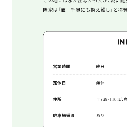
この地には水が出なかったが、城に龍
隆家は「値 千貫にも換え難し」と称
I
営業時間
終日
定休日
無休
住所
〒
739-1101
広
駐車場備考
あり