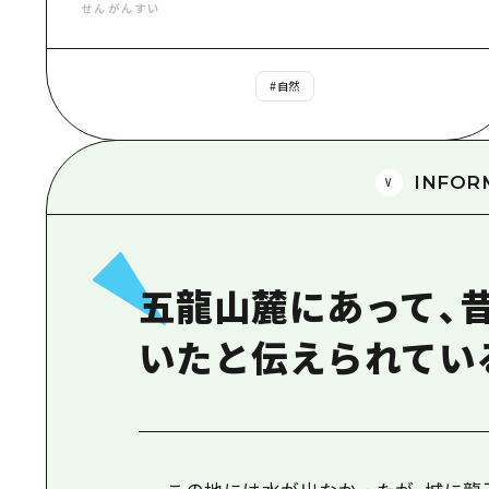
せんがんすい
#
自然
INFOR
五龍山麓にあって、
いたと伝えられてい