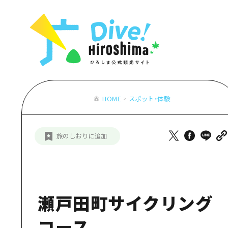
お役立ち情報一覧
特集一覧
モデルコース
アクセス
おすすめ
Dive! Hiro
二次交通まとめ
アート
広島もしもト
施設の混雑状況のお知らせ
イベント・祭り
あたらしい非
お得な周遊チケット
グルメ・酒
HOME
スポット・体験
特集一
手荷物預かり・配送サービス
おすす
旅のしおりに追加
アート
イベン
グルメ
瀬戸田町サイクリング
コース