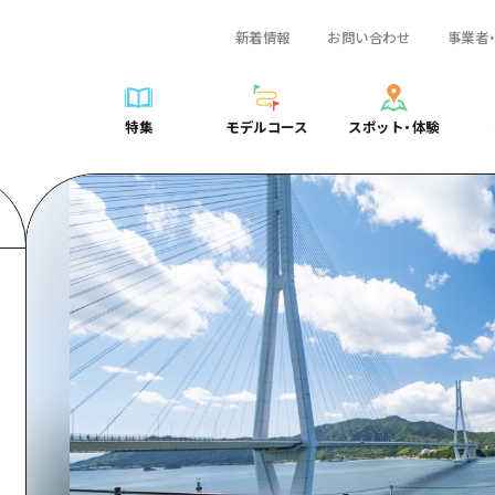
新着情報
お問い合わせ
事業者
一覧
サイクリング
広島おもてなしパス
スポット・体験一覧
学び・体験
広島市周辺
弾丸
広島市周辺
ガイドブック
shima 公式ガイド
ショッピング
HIROSHIMA FREE Wi-Fi
定番
安芸
日帰り
安芸
広島県の魅力を動
特集
モデルコース
スポット・体験
ラベル
スポーツ
観光案内所
歴史・文化
備後
半日
備後
よくあるご質問
特集
モデルコース
スポット・体験
日常
ナイトライフ
広島県を訪れる外国人旅行者向け情報一覧
癒し
備北
1泊2日
備北
メディア掲載情報
世界遺産
ボランティアガイド
自然
芸北
2泊3日
芸北
フォトダウンロー
覧
モデルコース一覧
お役立ち情報一覧
サイクリング
スポット・体験一覧
学び・体験
広島市周辺
広島おもてなしパス
弾丸
広
ユニバーサルツーリズム
宮島周辺
宮島周辺
関連リンク
め
Dive! Hiroshima 公式ガイド
アクセス
ショッピング
定番
安芸
HIROSHIMA FREE Wi-Fi
日帰
安
山口県東部
山口県東部
広島もしもトラベル
二次交通まとめ
スポーツ
歴史・文化
備後
観光案内所
半日
備
愛媛県
ト・祭り
あたらしい非日常
施設の混雑状況のお知らせ
ナイトライフ
癒し
備北
広島県を訪れる外国人旅行
1泊
備
島根県
・酒
お得な周遊チケット
世界遺産
自然
芸北
ボランティアガイド
2泊
芸
手荷物預かり・配送サービス
宮島周辺
ユニバーサルツーリズム
宮
山口県東部
山
愛