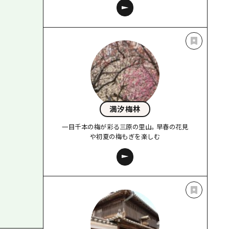
満汐梅林
一目千本の梅が彩る三原の里山。早春の花見
や初夏の梅もぎを楽しむ