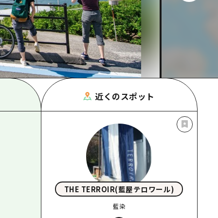
根県
近くのスポット
THE TERROIR(藍屋テロワール)
藍染