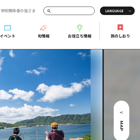
・学校関係者の皆さま
画でご紹介！
イベント
旬情報
お役立ち情報
旅のしおり
イベント
旬情報
お役立ち情報
旅のしおり
ド
島市周辺
ガイドブック
り
芸
広島県の魅力を動画でご紹介！
後
よくあるご質問
者向け情報一覧
2日
北
メディア掲載情報
3日
北
フォトダウンロード
島周辺
関連リンク
MAP
口県東部
媛県