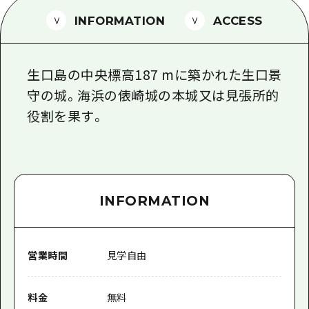
1泊2日
広島県を訪れる外国人旅行者向け情報一
INFORMATION
ACCESS
2泊3日
ボランティアガイド
生口島の中央標高187 mに築かれた生口景
ユニバーサルツーリズム
守の城。海浜の俵崎城の本城又は見張所的
ガイドブック
役割を果す。
広島県の魅力を動画でご紹介！
よくあるご質問
メディア掲載情報
INFORMATION
フォトダウンロード
関連リンク
営業時間
見学自由
料金
無料