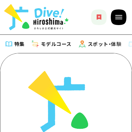
特集
モデルコース
スポット・体験
特集
特集一覧
モデルコース
おすすめ
モデルコース一覧
スポット・体験
アート
Dive! Hiroshima 公式ガイド
スポット・体験一覧
イベント・祭り
イベント
広島もしもトラベル
広島市周辺
グルメ・酒