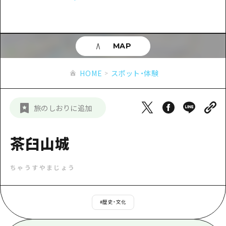
あたらしい非日常
旬情報
安芸
サイクリング
広島市周辺
お役立ち情報
備後
ショッピング
安芸
MAP
備北
スポーツ
お役立ち情報一覧
HOME
備後
HOME
スポット・体験
芸北
ナイトライフ
アクセス
備北
宮島周辺
世界遺産
二次交通まとめ
新着情報
芸北
旅のしおりに追加
山口県東部
学び・体験
施設の混雑状況のお知らせ
宮島周辺
お問い合わせ
愛媛県
定番
茶臼山城
お得な周遊チケット
山口県東部
事業者・学校関係者の皆さま
島根県
歴史・文化
手荷物預かり・配送サービス
弾丸
ちゃうすやまじょう
癒し
広島おもてなしパス
日帰り
自然
HIROSHIMA FREE Wi-Fi
#
歴史・文化
半日
観光案内所