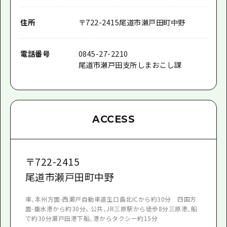
住所
〒
722-2415
尾道市瀬戸田町中野
電話番号
0845-27-2210
尾道市瀬戸田支所しまおこし課
ACCESS
〒
722-2415
尾道市瀬戸田町中野
車、本州方面-西瀬戸自動車道生口島北ICから約30分 四国方
面-垂水港から約30分。公共、JR三原駅から徒歩8分三原港、船
で約30分瀬戸田港下船、港からタクシー約15分