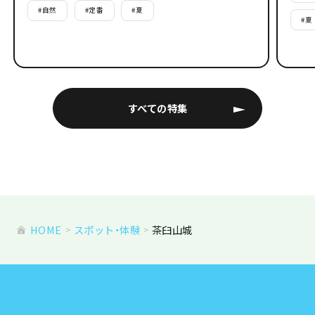
#
自然
#
定番
#
夏
#
夏
すべての特集
HOME
スポット・体験
茶臼山城