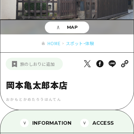
あたらしい非日常
旬情報
安芸
サイクリング
広島市周辺
お役立ち情報
備後
ショッピング
安芸
MAP
備北
スポーツ
お役立ち情報一覧
HOME
備後
HOME
スポット・体験
芸北
ナイトライフ
アクセス
備北
宮島周辺
世界遺産
二次交通まとめ
新着情報
芸北
旅のしおりに追加
山口県東部
学び・体験
施設の混雑状況のお知らせ
宮島周辺
お問い合わせ
愛媛県
定番
岡本亀太郎本店
お得な周遊チケット
山口県東部
事業者・学校関係者の皆さま
島根県
歴史・文化
手荷物預かり・配送サービス
弾丸
おかもとかめたろうほんてん
癒し
広島おもてなしパス
日帰り
自然
HIROSHIMA FREE Wi-Fi
半日
INFORMATION
ACCESS
観光案内所