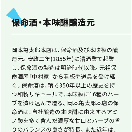
1泊2日
広島県を訪れる外国人旅行者向け情報一
2泊3日
保命酒・本味醂醸造元
ボランティアガイド
ユニバーサルツーリズム
ガイドブック
岡本亀太郎本店は、保命酒及び本味醂の醸
広島県の魅力を動画でご紹介！
造元。安政二年(1855年)に清酒業で起業
し、保命酒の製造は明治時代以降。元祖保
よくあるご質問
命酒屋「中村家」から看板や道具を受け継
メディア掲載情報
ぐ。保命酒は、鞆で350年以上の歴史を持
フォトダウンロード
つ和製リキュールで、本味醂に16種のハー
ブを漬け込んで造る。岡本亀太郎本店の保
関連リンク
命酒は、自社醸造の本味醂に由来するアミ
ノ酸を多く含んだ濃厚な甘口とハーブの香
りのバランスの良さが特長。また近年は、