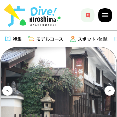
特集
モデルコース
スポット・体験
特集
特集一覧
モデルコース
おすすめ
モデルコース一覧
スポット・体験
アート
Dive! Hiroshima 公式ガイド
スポット・体験一覧
イベント・祭り
イベント
広島もしもトラベル
広島市周辺
グルメ・酒