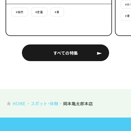
#
お
#
自然
#
定番
#
夏
#
夏
すべての特集
HOME
スポット・体験
岡本亀太郎本店