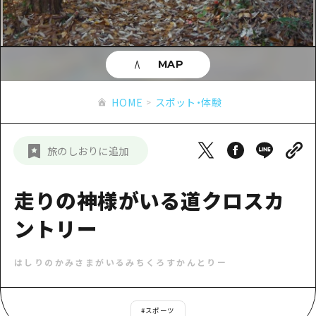
あたらしい非日常
旬情報
安芸
サイクリング
広島市周辺
お役立ち情報
備後
ショッピング
安芸
MAP
備北
スポーツ
お役立ち情報一覧
HOME
備後
HOME
スポット・体験
芸北
ナイトライフ
アクセス
備北
宮島周辺
世界遺産
二次交通まとめ
新着情報
芸北
旅のしおりに追加
山口県東部
学び・体験
施設の混雑状況のお知らせ
宮島周辺
お問い合わせ
愛媛県
定番
走りの神様がいる道クロスカ
お得な周遊チケット
山口県東部
事業者・学校関係者の皆さま
島根県
歴史・文化
ントリー
手荷物預かり・配送サービス
弾丸
癒し
広島おもてなしパス
日帰り
はしりのかみさまがいるみちくろすかんとりー
自然
HIROSHIMA FREE Wi-Fi
半日
観光案内所
#
スポーツ