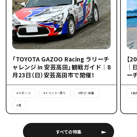
「TOYOTA GAZOO Racing ラリーチ
【2
ャレンジ in 安芸高田」観戦ガイド｜8
｜
月23日（日）安芸高田市で開催！
ー
#
スポーツ
#
イベント・祭り
#
学び・体験
#
自
#
夏
すべての特集