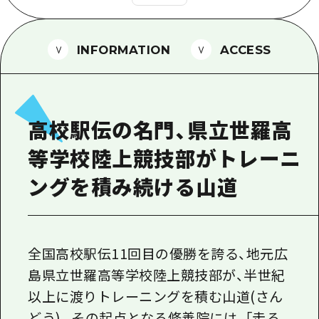
1泊2日
広島県を訪れる外国人旅行者向け情報一
2泊3日
ボランティアガイド
INFORMATION
ACCESS
ユニバーサルツーリズム
ガイドブック
高校駅伝の名門、県立世羅高
広島県の魅力を動画でご紹介！
等学校陸上競技部がトレーニ
よくあるご質問
ングを積み続ける山道
メディア掲載情報
フォトダウンロード
関連リンク
全国高校駅伝11回目の優勝を誇る、地元広
島県立世羅高等学校陸上競技部が、半世紀
以上に渡りトレーニングを積む山道(さん
どう)。その起点となる修善院には、「走る