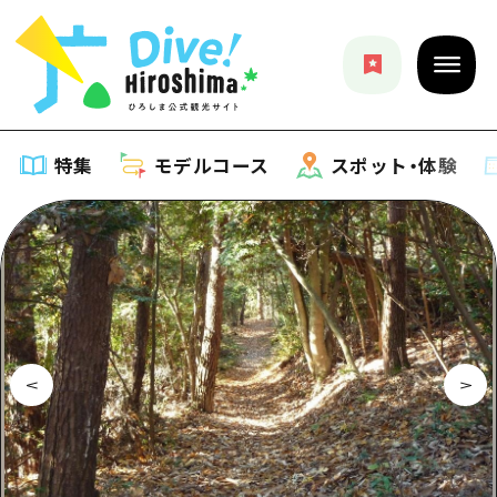
特集
モデルコース
スポット・体験
特集
特集一覧
モデルコース
おすすめ
モデルコース一覧
スポット・体験
アート
Dive! Hiroshima 公式ガイド
スポット・体験一覧
イベント・祭り
イベント
広島もしもトラベル
広島市周辺
グルメ・酒