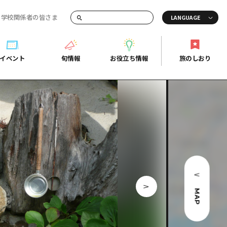
・学校関係者の皆さま
画でご紹介！
イベント
旬情報
お役立ち情報
旅のしおり
イベント
旬情報
お役立ち情報
旅のしおり
ド
島市周辺
ガイドブック
り
芸
広島県の魅力を動画でご紹介！
後
よくあるご質問
者向け情報一覧
2日
北
メディア掲載情報
3日
北
フォトダウンロード
島周辺
関連リンク
MAP
口県東部
媛県