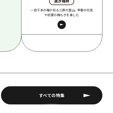
満汐梅林
一目千本の梅が彩る三原の里山。早春の花見
や初夏の梅もぎを楽しむ
すべての特集