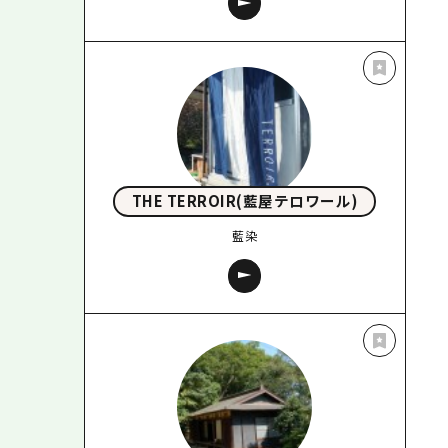
THE TERROIR(藍屋テロワール)
藍染