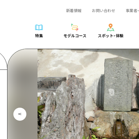
新着情報
お問い合わせ
事業者
一覧
サイクリング
広島おもてなしパス
スポット・体験一覧
学び・体験
広島市周辺
弾丸
広島市周辺
ガイドブック
shima 公式ガイド
ショッピング
HIROSHIMA FREE Wi-Fi
定番
安芸
日帰り
安芸
広島県の魅力を動
特集
モデルコース
スポット・体験
ラベル
スポーツ
観光案内所
歴史・文化
備後
半日
備後
よくあるご質問
特集
モデルコース
スポット・体験
日常
ナイトライフ
広島県を訪れる外国人旅行者向け情報一覧
癒し
備北
1泊2日
備北
メディア掲載情報
世界遺産
ボランティアガイド
自然
芸北
2泊3日
芸北
フォトダウンロー
覧
モデルコース一覧
お役立ち情報一覧
サイクリング
スポット・体験一覧
学び・体験
広島市周辺
広島おもてなしパス
弾丸
広
ユニバーサルツーリズム
宮島周辺
宮島周辺
関連リンク
め
Dive! Hiroshima 公式ガイド
アクセス
ショッピング
定番
安芸
HIROSHIMA FREE Wi-Fi
日帰
安
山口県東部
山口県東部
広島もしもトラベル
二次交通まとめ
スポーツ
歴史・文化
備後
観光案内所
半日
備
愛媛県
ト・祭り
あたらしい非日常
施設の混雑状況のお知らせ
ナイトライフ
癒し
備北
広島県を訪れる外国人旅行
1泊
備
島根県
・酒
お得な周遊チケット
世界遺産
自然
芸北
ボランティアガイド
2泊
芸
手荷物預かり・配送サービス
宮島周辺
ユニバーサルツーリズム
宮
山口県東部
山
愛