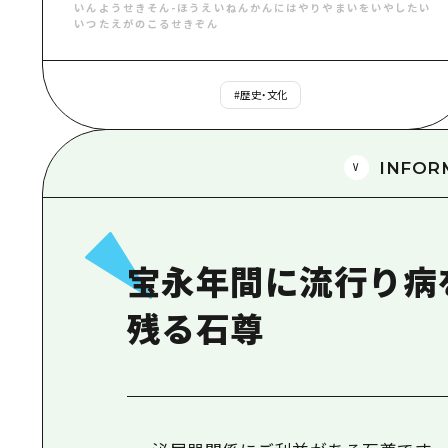
いんようせきそん
-
ほうえいねんかんにはやりやまいをいやしたい
いつたえがのこるせきぞん
#
歴史・文化
INFOR
宝永年間に流行り病
残る石尊