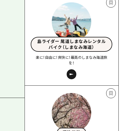
島ライダー 尾道しまなみレンタル
バイク（しまなみ海道）
楽に！自由に！爽快に！最高のしまなみ海道旅
を！