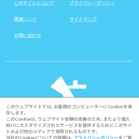
このサイトについて
プライバシーポリシー
関連リンク
サイトマップ
お問い合わせ
このウェブサイトでは、お客様のコンピューターにCookieを保
存します。
このCookieは、ウェブサイト体験の改善のため、またより個人
向けにカスタマイズされたサービスを提供するためにこのサイ
©Hiroshima Tourism Association /
トおよび他のメディアで使用されるものです。
Hiroshima Prefecture / Hiroshima City .
当社のCookieについての詳細は、
プライバシーポリシー
をご覧
All rights reserved