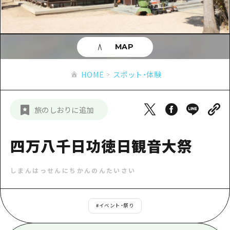
あたらしい非日常
旬情報
安芸
サイクリング
広島市周辺
お役立ち情報
備後
ショッピング
安芸
MAP
備北
スポーツ
お役立ち情報一覧
HOME
備後
HOME
スポット・体験
芸北
ナイトライフ
アクセス
備北
宮島周辺
世界遺産
二次交通まとめ
新着情報
芸北
旅のしおりに追加
山口県東部
学び・体験
施設の混雑状況のお知らせ
宮島周辺
お問い合わせ
愛媛県
定番
四万八千日功徳日観音大祭
お得な周遊チケット
山口県東部
事業者・学校関係者の皆さま
島根県
歴史・文化
手荷物預かり・配送サービス
弾丸
しまんはっせんにちかんのんたいさい
癒し
広島おもてなしパス
日帰り
自然
HIROSHIMA FREE Wi-Fi
#
イベント・祭り
半日
観光案内所