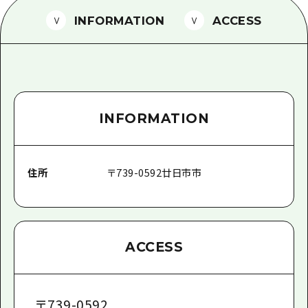
1泊2日
広島県を訪れる外国人旅行者向け情報一
INFORMATION
ACCESS
2泊3日
ボランティアガイド
ユニバーサルツーリズム
ガイドブック
INFORMATION
広島県の魅力を動画でご紹介！
よくあるご質問
住所
〒
739-0592
廿日市市
メディア掲載情報
フォトダウンロード
関連リンク
ACCESS
〒
739-0592