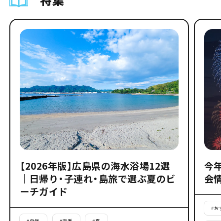
【2026年版】広島県の海水浴場12選
今
｜日帰り・子連れ・島旅で選ぶ夏のビ
会
ーチガイド
#
お
#
自然
#
定番
#
夏