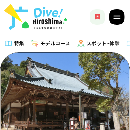
特集
モデルコース
スポット・体験
特集
特集一覧
モデルコース
おすすめ
モデルコース一覧
スポット・体験
アート
Dive! Hiroshima 公式ガイド
スポット・体験一覧
イベント・祭り
イベント
広島もしもトラベル
広島市周辺
グルメ・酒