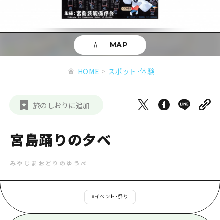
あたらしい非日常
旬情報
安芸
サイクリング
広島市周辺
お役立ち情報
備後
ショッピング
安芸
MAP
備北
スポーツ
お役立ち情報一覧
HOME
備後
HOME
スポット・体験
芸北
ナイトライフ
アクセス
備北
宮島周辺
世界遺産
二次交通まとめ
新着情報
芸北
旅のしおりに追加
山口県東部
学び・体験
施設の混雑状況のお知らせ
宮島周辺
お問い合わせ
愛媛県
定番
宮島踊りの夕べ
お得な周遊チケット
山口県東部
事業者・学校関係者の皆さま
島根県
歴史・文化
手荷物預かり・配送サービス
弾丸
みやじまおどりのゆうべ
癒し
広島おもてなしパス
日帰り
自然
HIROSHIMA FREE Wi-Fi
#
イベント・祭り
半日
観光案内所