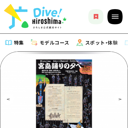
特集
モデルコース
スポット・体験
特集
特集一覧
モデルコース
おすすめ
モデルコース一覧
スポット・体験
アート
Dive! Hiroshima 公式ガイド
スポット・体験一覧
イベント・祭り
イベント
広島もしもトラベル
広島市周辺
グルメ・酒