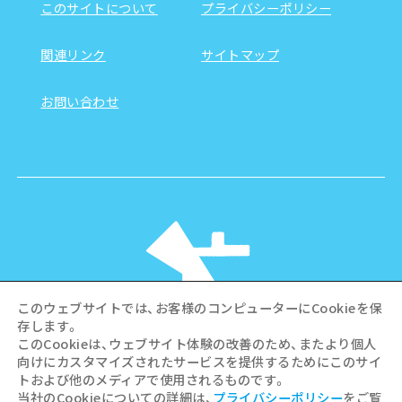
このサイトについて
プライバシーポリシー
関連リンク
サイトマップ
お問い合わせ
このウェブサイトでは、お客様のコンピューターにCookieを保
存します。
このCookieは、ウェブサイト体験の改善のため、またより個人
向けにカスタマイズされたサービスを提供するためにこのサイ
©Hiroshima Tourism Association /
トおよび他のメディアで使用されるものです。
Hiroshima Prefecture / Hiroshima City .
当社のCookieについての詳細は、
プライバシーポリシー
をご覧
All rights reserved