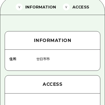
1泊2日
広島県を訪れる外国人旅行者向け情報一
INFORMATION
ACCESS
2泊3日
ボランティアガイド
ユニバーサルツーリズム
ガイドブック
INFORMATION
広島県の魅力を動画でご紹介！
よくあるご質問
住所
廿日市市
メディア掲載情報
フォトダウンロード
関連リンク
ACCESS