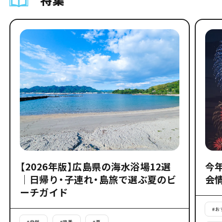
【2026年版】広島県の海水浴場12選
今
｜日帰り・子連れ・島旅で選ぶ夏のビ
会
ーチガイド
#
お
#
自然
#
定番
#
夏