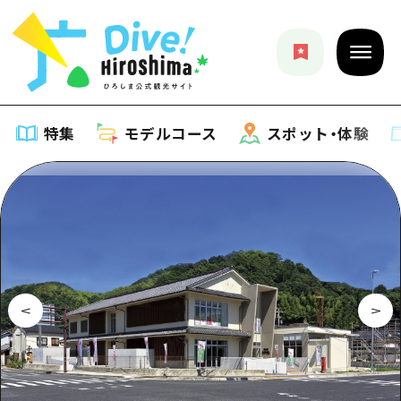
特集
モデルコース
スポット・体験
特集
特集一覧
モデルコース
おすすめ
モデルコース一覧
スポット・体験
アート
Dive! Hiroshima 公式ガイド
スポット・体験一覧
イベント・祭り
イベント
広島もしもトラベル
広島市周辺
グルメ・酒