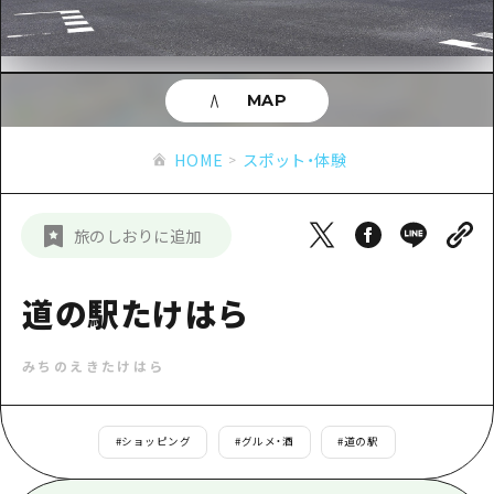
あたらしい非日常
旬情報
安芸
サイクリング
広島市周辺
お役立ち情報
備後
ショッピング
安芸
MAP
備北
スポーツ
お役立ち情報一覧
HOME
備後
HOME
スポット・体験
芸北
ナイトライフ
アクセス
備北
宮島周辺
世界遺産
二次交通まとめ
新着情報
芸北
旅のしおりに追加
山口県東部
学び・体験
施設の混雑状況のお知らせ
宮島周辺
お問い合わせ
愛媛県
定番
道の駅たけはら
お得な周遊チケット
山口県東部
事業者・学校関係者の皆さま
島根県
歴史・文化
手荷物預かり・配送サービス
弾丸
みちのえきたけはら
癒し
広島おもてなしパス
日帰り
自然
HIROSHIMA FREE Wi-Fi
#
ショッピング
#
グルメ・酒
#
道の駅
半日
観光案内所