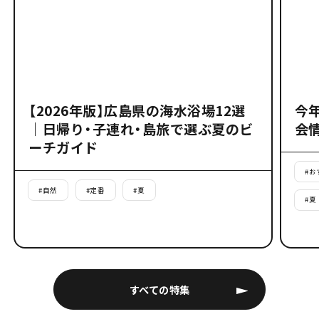
【2026年版】広島県の海水浴場12選
今
｜日帰り・子連れ・島旅で選ぶ夏のビ
会
ーチガイド
#
お
#
自然
#
定番
#
夏
#
夏
すべての特集