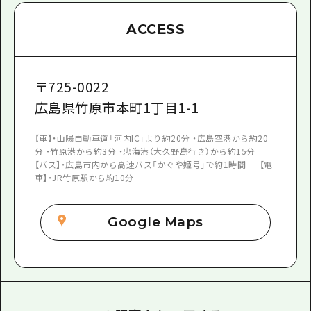
ACCESS
〒
725-0022
広島県竹原市本町1丁目1-1
【車】・山陽自動車道「河内IC」より約20分 ・広島空港から約20
分 ・竹原港から約3分 ・忠海港（大久野島行き）から約15分
【バス】・広島市内から高速バス「かぐや姫号」で約1時間 【電
車】・JR竹原駅から約10分
Google Maps