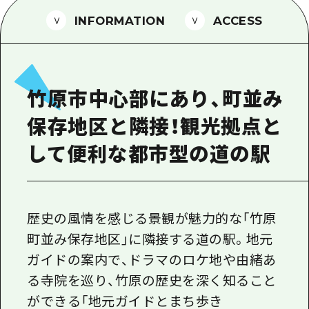
1泊2日
広島県を訪れる外国人旅行者向け情報一
INFORMATION
ACCESS
2泊3日
ボランティアガイド
ユニバーサルツーリズム
竹原市中心部にあり、町並み
ガイドブック
保存地区と隣接！観光拠点と
広島県の魅力を動画でご紹介！
して便利な都市型の道の駅
よくあるご質問
メディア掲載情報
フォトダウンロード
歴史の風情を感じる景観が魅力的な「竹原
町並み保存地区」に隣接する道の駅。地元
関連リンク
ガイドの案内で、ドラマのロケ地や由緒あ
る寺院を巡り、竹原の歴史を深く知ること
ができる「地元ガイドとまち歩き