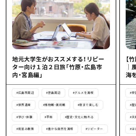
地元大学生がおススメする！リピー
【
ター向け１泊２日旅「竹原・広島市
｜
内・宮島編」
海
#
広島市周辺
#
宮島周辺
#
グルメを満喫
#
安
#
世界遺産
#
博物館・美術館
#
夜まで楽しむ
#
歴
#
学び・体験
#
平和
#
歴史・文化に触れる
#
夫
#
街並み散策
#
豊かな自然を満喫
#
リピーター
#
は