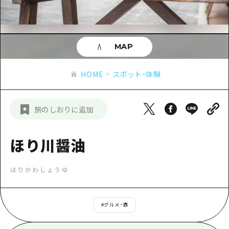
あたらしい非日常
旬情報
安芸
サイクリング
広島市周辺
お役立ち情報
備後
ショッピング
安芸
MAP
備北
スポーツ
お役立ち情報一覧
HOME
備後
HOME
スポット・体験
芸北
ナイトライフ
アクセス
備北
宮島周辺
世界遺産
二次交通まとめ
新着情報
芸北
旅のしおりに追加
山口県東部
学び・体験
施設の混雑状況のお知らせ
宮島周辺
お問い合わせ
愛媛県
定番
ほり川醤油
お得な周遊チケット
山口県東部
事業者・学校関係者の皆さま
島根県
歴史・文化
手荷物預かり・配送サービス
弾丸
ほりかわしょうゆ
癒し
広島おもてなしパス
日帰り
自然
HIROSHIMA FREE Wi-Fi
#
グルメ・酒
半日
観光案内所