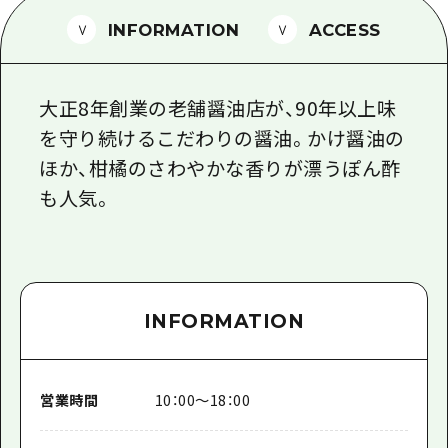
1泊2日
広島県を訪れる外国人旅行者向け情報一
INFORMATION
ACCESS
2泊3日
ボランティアガイド
大正8年創業の老舗醤油店が、90年以上味
ユニバーサルツーリズム
を守り続けるこだわりの醤油。かけ醤油の
ガイドブック
ほか、柑橘のさわやかな香りが漂うぽん酢
広島県の魅力を動画でご紹介！
も人気。
よくあるご質問
メディア掲載情報
フォトダウンロード
INFORMATION
関連リンク
営業時間
10：00～18：00