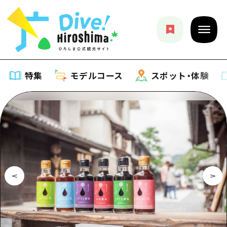
特集
モデルコース
スポット・体験
特集
特集一覧
モデルコース
おすすめ
モデルコース一覧
スポット・体験
アート
Dive! Hiroshima 公式ガイド
スポット・体験一覧
イベント・祭り
イベント
広島もしもトラベル
広島市周辺
グルメ・酒