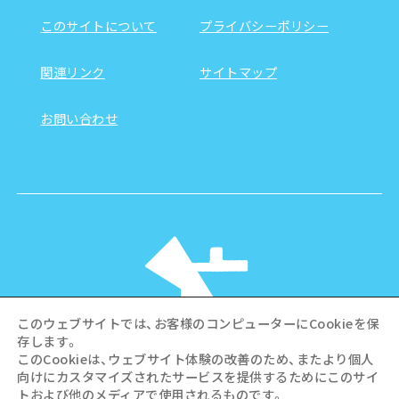
このサイトについて
プライバシーポリシー
関連リンク
サイトマップ
お問い合わせ
このウェブサイトでは、お客様のコンピューターにCookieを保
存します。
このCookieは、ウェブサイト体験の改善のため、またより個人
向けにカスタマイズされたサービスを提供するためにこのサイ
©Hiroshima Tourism Association /
トおよび他のメディアで使用されるものです。
Hiroshima Prefecture / Hiroshima City .