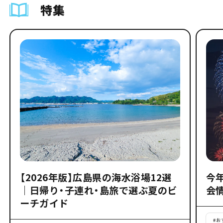
特集
【2026年版】広島県の海水浴場12選
今
｜日帰り・子連れ・島旅で選ぶ夏のビ
会
ーチガイド
#
お