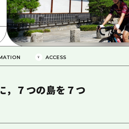
島
MATION
ACCESS
に，７つの島を７つ