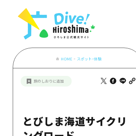
お役立ち情報一覧
特集一覧
モデルコース
アクセス
おすすめ
Dive! Hiro
二次交通まとめ
アート
広島もしもト
施設の混雑状況のお知らせ
イベント・祭り
あたらしい非
お得な周遊チケット
グルメ・酒
HOME
スポット・体験
特集一
手荷物預かり・配送サービス
おすす
旅のしおりに追加
アート
イベン
グルメ
とびしま海道サイクリ
ングロード