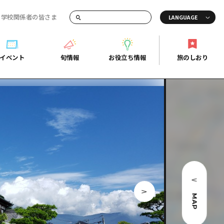
・学校関係者の皆さま
画でご紹介！
イベント
旬情報
お役立ち情報
旅のしおり
イベント
旬情報
お役立ち情報
旅のしおり
ド
島市周辺
ガイドブック
り
芸
広島県の魅力を動画でご紹介！
後
よくあるご質問
者向け情報一覧
2日
北
メディア掲載情報
3日
北
フォトダウンロード
島周辺
関連リンク
MAP
口県東部
媛県