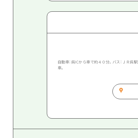
自動車：呉ICから車で約４０分。バス：ＪＲ呉
車。