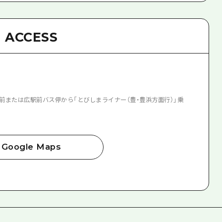
ACCESS
駅前または広駅前バス停から「とびしまライナー（豊・豊浜方面行）」乗
Google Maps