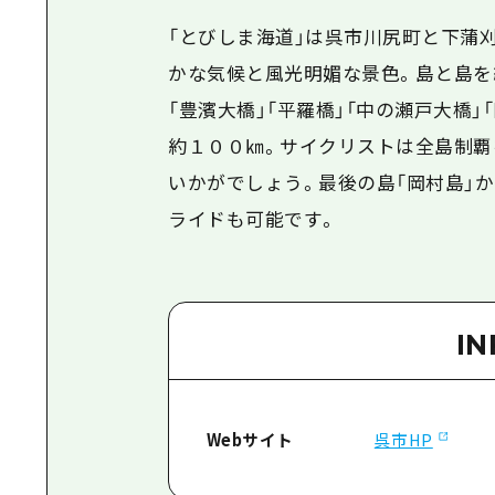
「とびしま海道」は呉市川尻町と下蒲
かな気候と風光明媚な景色。島と島を
「豊濱大橋」「平羅橋」「中の瀬戸大橋
約１００㎞。サイクリストは全島制覇
いかがでしょう。最後の島「岡村島」か
ライドも可能です。
I
Webサイト
呉市HP