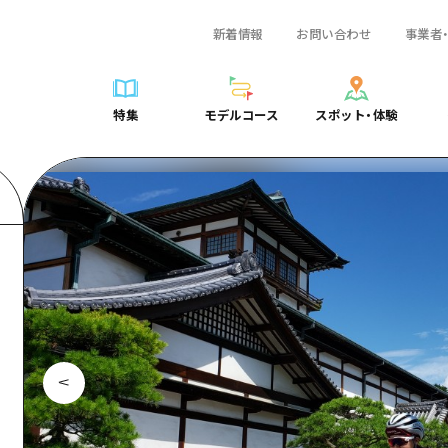
新着情報
お問い合わせ
事業者
一覧
サイクリング
広島おもてなしパス
スポット・体験一覧
学び・体験
広島市周辺
弾丸
広島市周辺
ガイドブック
shima 公式ガイド
ショッピング
HIROSHIMA FREE Wi-Fi
定番
安芸
日帰り
安芸
広島県の魅力を動
特集
モデルコース
スポット・体験
ラベル
スポーツ
観光案内所
歴史・文化
備後
半日
備後
よくあるご質問
特集
モデルコース
スポット・体験
日常
ナイトライフ
広島県を訪れる外国人旅行者向け情報一覧
癒し
備北
1泊2日
備北
メディア掲載情報
世界遺産
ボランティアガイド
自然
芸北
2泊3日
芸北
フォトダウンロー
覧
モデルコース一覧
お役立ち情報一覧
サイクリング
スポット・体験一覧
学び・体験
広島市周辺
広島おもてなしパス
弾丸
広
ユニバーサルツーリズム
宮島周辺
宮島周辺
関連リンク
め
Dive! Hiroshima 公式ガイド
アクセス
ショッピング
定番
安芸
HIROSHIMA FREE Wi-Fi
日帰
安
山口県東部
山口県東部
広島もしもトラベル
二次交通まとめ
スポーツ
歴史・文化
備後
観光案内所
半日
備
愛媛県
ト・祭り
あたらしい非日常
施設の混雑状況のお知らせ
ナイトライフ
癒し
備北
広島県を訪れる外国人旅行
1泊
備
島根県
・酒
お得な周遊チケット
世界遺産
自然
芸北
ボランティアガイド
2泊
芸
手荷物預かり・配送サービス
宮島周辺
ユニバーサルツーリズム
宮
山口県東部
山
愛