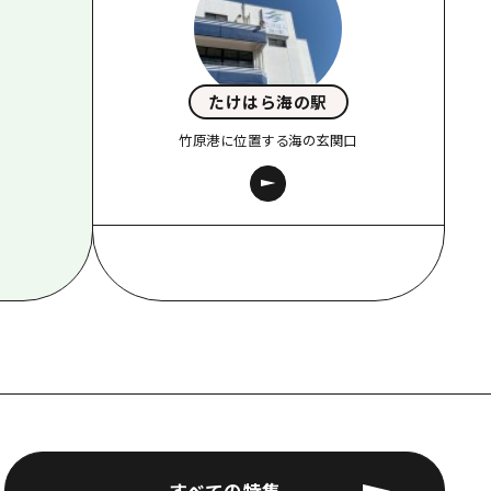
たけはら海の駅
竹原港に位置する海の玄関口
すべての特集