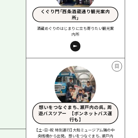
くぐり門「西条酒蔵通り観光案内
所」
酒蔵めぐりのはじまりに立ち寄りたい観光案
内所
想いをつなぐまち、瀬戸内の呉。周
遊バスツアー 【ボンネットバス運
行も】
【土・日・祝 特別運行】大和ミュージアム隣の中
央桟橋から出発。 想いをつなぐまち、瀬戸内