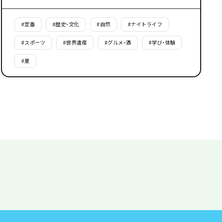
#
定番
#
歴史・文化
#
自然
#
ナイトライフ
#
スポーツ
#
世界遺産
#
グルメ・酒
#
学び・体験
#
夏