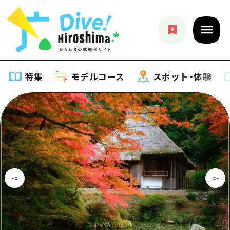
特集
モデルコース
スポット・体験
特集
特集一覧
モデルコース
おすすめ
モデルコース一覧
スポット・体験
アート
Dive! Hiroshima 公式ガイド
スポット・体験一覧
イベント・祭り
イベント
広島もしもトラベル
広島市周辺
グルメ・酒