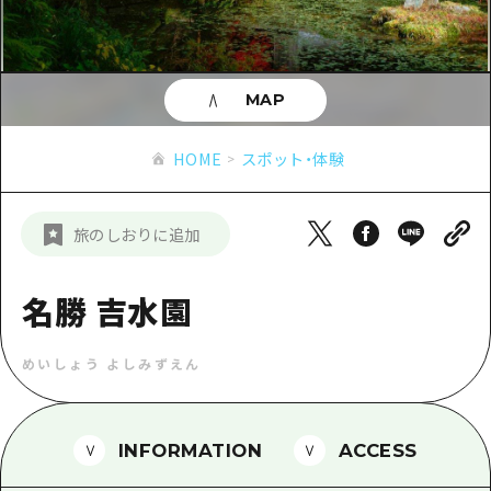
あたらしい非日常
旬情報
安芸
サイクリング
広島市周辺
お役立ち情報
備後
ショッピング
安芸
MAP
備北
スポーツ
お役立ち情報一覧
HOME
備後
HOME
スポット・体験
芸北
ナイトライフ
アクセス
備北
宮島周辺
世界遺産
二次交通まとめ
新着情報
芸北
旅のしおりに追加
山口県東部
学び・体験
施設の混雑状況のお知らせ
宮島周辺
お問い合わせ
愛媛県
定番
名勝 吉水園
お得な周遊チケット
山口県東部
事業者・学校関係者の皆さま
島根県
歴史・文化
手荷物預かり・配送サービス
弾丸
めいしょう よしみずえん
癒し
広島おもてなしパス
日帰り
自然
HIROSHIMA FREE Wi-Fi
半日
INFORMATION
ACCESS
観光案内所