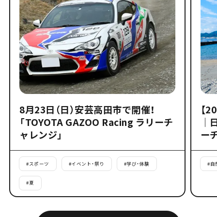
8月23日（日）安芸高田市で開催！
【2
「TOYOTA GAZOO Racing ラリーチ
｜
ャレンジ」
ー
#
スポーツ
#
イベント・祭り
#
学び・体験
#
自
#
夏