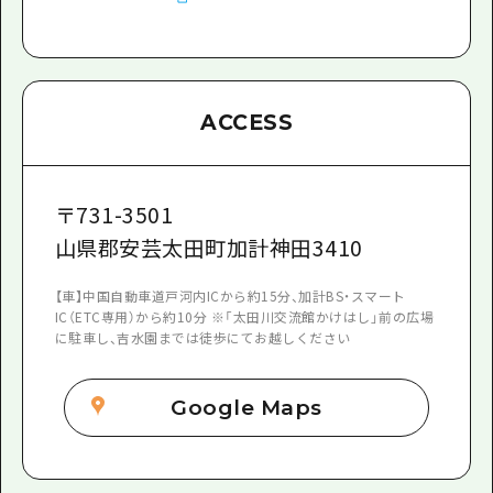
ACCESS
〒
731-3501
山県郡安芸太田町加計神田3410
【車】中国自動車道戸河内ICから約15分、加計BS・スマート
IC（ETC専用）から約10分 ※「太田川交流館かけはし」前の広場
に駐車し、吉水園までは徒歩にてお越しください
Google Maps