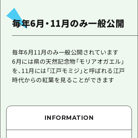
1泊2日
広島県を訪れる外国人旅行者向け情報一
2泊3日
毎年6月・11月のみ一般公開
ボランティアガイド
ユニバーサルツーリズム
ガイドブック
毎年6月11月のみ一般公開されています
広島県の魅力を動画でご紹介！
6月には県の天然記念物「モリアオガエル」
を、11月には「江戸モミジ」と呼ばれる江戸
よくあるご質問
時代からの紅葉を見ることができます
メディア掲載情報
フォトダウンロード
関連リンク
INFORMATION