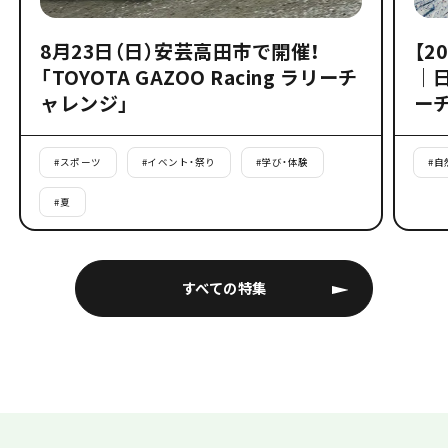
8月23日（日）安芸高田市で開催！
【2
「TOYOTA GAZOO Racing ラリーチ
｜
ャレンジ」
ー
#
スポーツ
#
イベント・祭り
#
学び・体験
#
自
#
夏
すべての特集