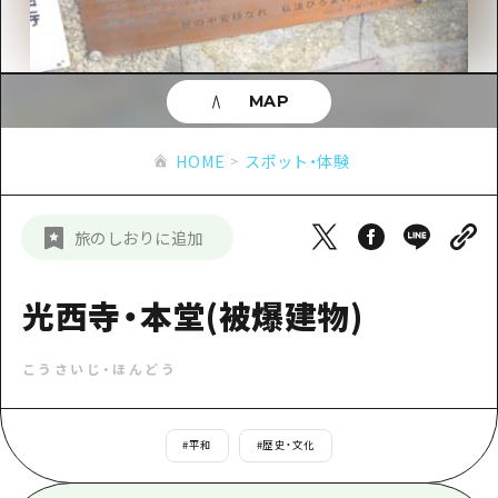
あたらしい非日常
旬情報
安芸
サイクリング
広島市周辺
お役立ち情報
備後
ショッピング
安芸
MAP
備北
スポーツ
お役立ち情報一覧
HOME
備後
HOME
スポット・体験
芸北
ナイトライフ
アクセス
備北
宮島周辺
世界遺産
二次交通まとめ
新着情報
芸北
旅のしおりに追加
山口県東部
学び・体験
施設の混雑状況のお知らせ
宮島周辺
お問い合わせ
愛媛県
定番
光西寺・本堂(被爆建物)
お得な周遊チケット
山口県東部
事業者・学校関係者の皆さま
島根県
歴史・文化
手荷物預かり・配送サービス
弾丸
こうさいじ・ほんどう
癒し
広島おもてなしパス
日帰り
自然
HIROSHIMA FREE Wi-Fi
#
平和
#
歴史・文化
半日
観光案内所