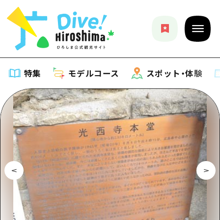
特集
モデルコース
スポット・体験
特集
特集一覧
モデルコース
おすすめ
モデルコース一覧
スポット・体験
アート
Dive! Hiroshima 公式ガイド
スポット・体験一覧
イベント・祭り
イベント
広島もしもトラベル
広島市周辺
グルメ・酒