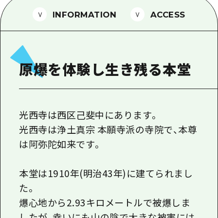
1泊2日
広島県を訪れる外国人旅行者向け情報一
INFORMATION
ACCESS
2泊3日
ボランティアガイド
ユニバーサルツーリズム
原爆を体験し生き残る本堂
ガイドブック
広島県の魅力を動画でご紹介！
よくあるご質問
光西寺は西区己斐中にあります。
光西寺は浄土真宗 本願寺派の寺院で、本尊
メディア掲載情報
は阿弥陀如来です。
フォトダウンロード
関連リンク
本堂は1910年(明治43年)に建てられまし
た。
爆心地から2.93キロメートルで被爆しま
したが、幸いにも山の陰で大きな被害には