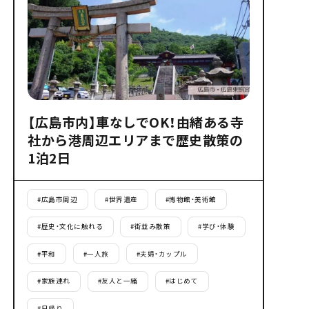
【広島市内】車なしでOK！由緒ある寺
社から港周辺エリアまで歴史散策の
1泊2日
#
広島市周辺
#
世界遺産
#
博物館・美術館
#
歴史・文化に触れる
#
街並み散策
#
学び・体験
#
平和
#
一人旅
#
夫婦・カップル
#
家族連れ
#
友人と一緒
#
はじめて
#
日帰り