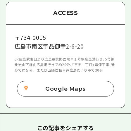
ACCESS
〒
734-0015
広島市南区宇品御幸2-6-20
JR広島駅南口より広島電鉄路面電車１号線広島港行き、5号線
比治山下経由広島港行きで約20分、「宇品二丁目」電停下車、徒
歩で約５分。 または山陽自動車道広島ICより車で30分
Google Maps
この記事をシェアする