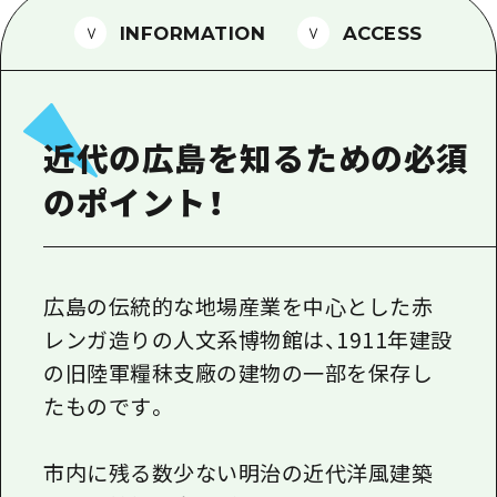
1泊2日
広島県を訪れる外国人旅行者向け情報一
INFORMATION
ACCESS
2泊3日
ボランティアガイド
ユニバーサルツーリズム
近代の広島を知るための必須
ガイドブック
のポイント！
広島県の魅力を動画でご紹介！
よくあるご質問
メディア掲載情報
広島の伝統的な地場産業を中心とした赤
レンガ造りの人文系博物館は、1911年建設
フォトダウンロード
の旧陸軍糧秣支廠の建物の一部を保存し
関連リンク
たものです。
市内に残る数少ない明治の近代洋風建築