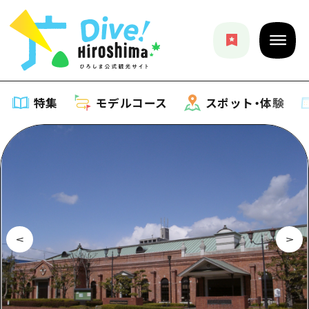
特集
モデルコース
スポット・体験
特集
特集一覧
モデルコース
おすすめ
モデルコース一覧
スポット・体験
アート
Dive! Hiroshima 公式ガイド
スポット・体験一覧
イベント・祭り
イベント
広島もしもトラベル
広島市周辺
グルメ・酒