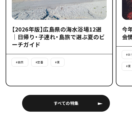
【2026年版】広島県の海水浴場12選
今
｜日帰り・子連れ・島旅で選ぶ夏のビ
会
ーチガイド
#
お
#
自然
#
定番
#
夏
#
夏
すべての特集