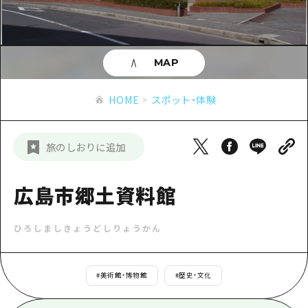
あたらしい非日常
旬情報
安芸
サイクリング
広島市周辺
お役立ち情報
備後
ショッピング
安芸
MAP
備北
スポーツ
お役立ち情報一覧
HOME
備後
HOME
スポット・体験
芸北
ナイトライフ
アクセス
備北
宮島周辺
世界遺産
二次交通まとめ
新着情報
芸北
旅のしおりに追加
山口県東部
学び・体験
施設の混雑状況のお知らせ
宮島周辺
お問い合わせ
愛媛県
定番
広島市郷土資料館
お得な周遊チケット
山口県東部
事業者・学校関係者の皆さま
島根県
歴史・文化
手荷物預かり・配送サービス
弾丸
ひろしましきょうどしりょうかん
癒し
広島おもてなしパス
日帰り
自然
HIROSHIMA FREE Wi-Fi
#
美術館・博物館
#
歴史・文化
半日
観光案内所