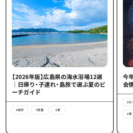
【2026年版】広島県の海水浴場12選
今
｜日帰り・子連れ・島旅で選ぶ夏のビ
会
ーチガイド
#
お
#
自然
#
定番
#
夏
#
夏