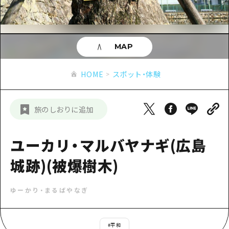
あたらしい非日常
旬情報
安芸
サイクリング
広島市周辺
お役立ち情報
備後
ショッピング
安芸
MAP
備北
スポーツ
お役立ち情報一覧
HOME
備後
HOME
スポット・体験
芸北
ナイトライフ
アクセス
備北
宮島周辺
世界遺産
二次交通まとめ
新着情報
芸北
旅のしおりに追加
山口県東部
学び・体験
施設の混雑状況のお知らせ
宮島周辺
お問い合わせ
愛媛県
定番
ユーカリ・マルバヤナギ(広島
お得な周遊チケット
山口県東部
事業者・学校関係者の皆さま
島根県
歴史・文化
城跡)(被爆樹木)
手荷物預かり・配送サービス
弾丸
癒し
広島おもてなしパス
日帰り
ゆーかり・まるばやなぎ
自然
HIROSHIMA FREE Wi-Fi
半日
観光案内所
#
平和