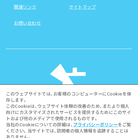
関連リンク
サイトマップ
お問い合わせ
このウェブサイトでは、お客様のコンピューターにCookieを保
存します。
このCookieは、ウェブサイト体験の改善のため、またより個人
向けにカスタマイズされたサービスを提供するためにこのサイ
©Hiroshima Tourism Association /
トおよび他のメディアで使用されるものです。
Hiroshima Prefecture / Hiroshima City .
当社のCookieについての詳細は、
プライバシーポリシー
をご覧
All rights reserved
ください。当サイトでは、訪問者の個人情報を追跡することは
ありません。