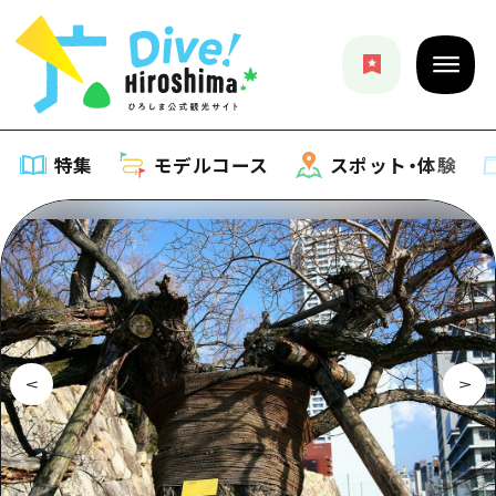
特集
モデルコース
スポット・体験
特集
特集一覧
モデルコース
おすすめ
モデルコース一覧
スポット・体験
アート
Dive! Hiroshima 公式ガイド
スポット・体験一覧
イベント・祭り
イベント
広島もしもトラベル
広島市周辺
グルメ・酒