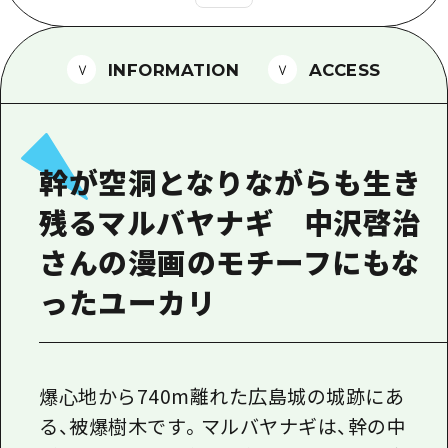
1泊2日
広島県を訪れる外国人旅行者向け情報一
2泊3日
ボランティアガイド
INFORMATION
ACCESS
ユニバーサルツーリズム
ガイドブック
幹が空洞となりながらも生き
広島県の魅力を動画でご紹介！
残るマルバヤナギ 中沢啓治
よくあるご質問
さんの漫画のモチーフにもな
メディア掲載情報
ったユーカリ
フォトダウンロード
関連リンク
爆心地から740m離れた広島城の城跡にあ
る、被爆樹木です。マルバヤナギは、幹の中