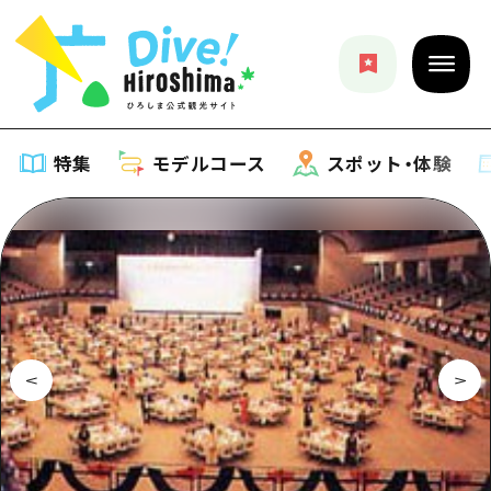
特集
モデルコース
スポット・体験
特集
特集一覧
モデルコース
おすすめ
モデルコース一覧
スポット・体験
アート
Dive! Hiroshima 公式ガイド
スポット・体験一覧
イベント・祭り
イベント
広島もしもトラベル
広島市周辺
グルメ・酒