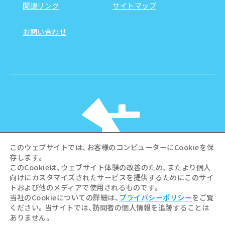
関連リンク
サイトマップ
お問い合わせ
このウェブサイトでは、お客様のコンピューターにCookieを保
存します。
このCookieは、ウェブサイト体験の改善のため、またより個人
向けにカスタマイズされたサービスを提供するためにこのサイ
©Hiroshima Tourism Association /
トおよび他のメディアで使用されるものです。
Hiroshima Prefecture / Hiroshima City .
当社のCookieについての詳細は、
プライバシーポリシー
をご覧
All rights reserved
ください。当サイトでは、訪問者の個人情報を追跡することは
ありません。