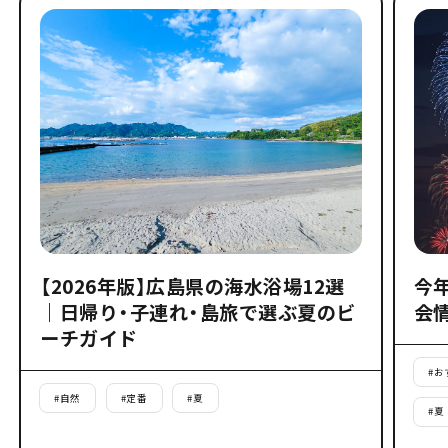
【2026年版】広島県の海水浴場12選
今
｜日帰り・子連れ・島旅で選ぶ夏のビ
会
ーチガイド
#
お
#
自然
#
定番
#
夏
#
夏