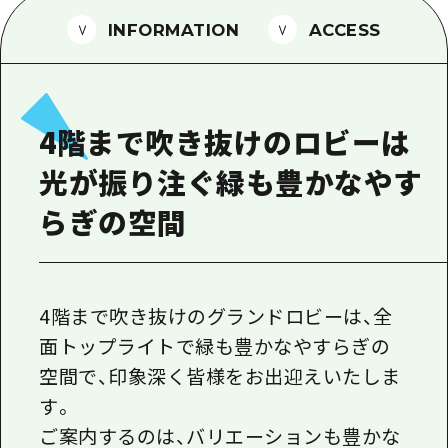
1泊2日
広島県を訪れる外国人旅行者向け情報一
INFORMATION
ACCESS
2泊3日
ボランティアガイド
ユニバーサルツーリズム
4階まで吹き抜けのロビーは
ガイドブック
光が振り注ぐ緑も豊かなやす
広島県の魅力を動画でご紹介！
らぎの空間
よくあるご質問
メディア掲載情報
フォトダウンロード
4階まで吹き抜けのグランドロビーは、全
面トップライトで緑も豊かなやすらぎの
関連リンク
空間で、印象深く皆様をお出迎えいたしま
す。
ご案内するのは、バリエーションも豊かな