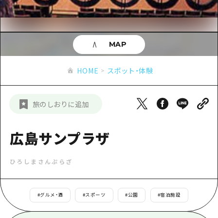
あたらしい非日常
旬情報
安芸
サイクリング
広島市周辺
お役立ち情報
備後
ショッピング
安芸
MAP
備北
スポーツ
お役立ち情報一覧
HOME
備後
HOME
スポット・体験
芸北
ナイトライフ
アクセス
備北
宮島周辺
世界遺産
二次交通まとめ
新着情報
芸北
旅のしおりに追加
山口県東部
学び・体験
施設の混雑状況のお知らせ
宮島周辺
お問い合わせ
愛媛県
定番
広島サンプラザ
お得な周遊チケット
山口県東部
事業者・学校関係者の皆さま
島根県
歴史・文化
手荷物預かり・配送サービス
弾丸
ひろしまさんぷらざ
癒し
広島おもてなしパス
日帰り
自然
HIROSHIMA FREE Wi-Fi
#
グルメ・酒
#
スポーツ
#
公園
#
宿泊施設
半日
観光案内所