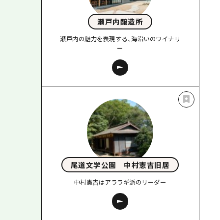
瀬戸内醸造所
瀬戸内の魅力を表現する、海沿いのワイナリ
ー
尾道文学公園 中村憲吉旧居
中村憲吉はアララギ派のリーダー