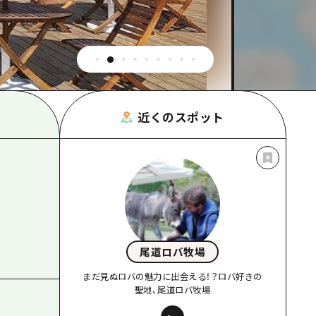
根県
近くのスポット
尾道ロバ牧場
まだ見ぬロバの魅力に出会える！？ロバ好きの
聖地、尾道ロバ牧場