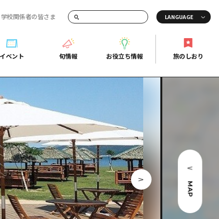
・学校関係者の皆さま
画でご紹介！
イベント
旬情報
お役立ち情報
旅のしおり
イベント
旬情報
お役立ち情報
旅のしおり
ド
島市周辺
ガイドブック
り
芸
広島県の魅力を動画でご紹介！
後
よくあるご質問
者向け情報一覧
2日
北
メディア掲載情報
3日
北
フォトダウンロード
島周辺
関連リンク
MAP
口県東部
媛県