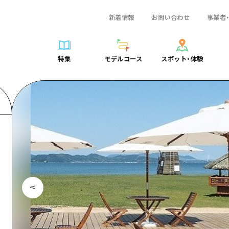
新着情報
お問い合わせ
事業者
一覧
サイクリング
広島おもてなしパス
スポット・体験一覧
学び・体験
広島市周辺
弾丸
広島市周辺
ガイドブック
shima 公式ガイド
ショッピング
HIROSHIMA FREE Wi-Fi
定番
安芸
日帰り
安芸
広島県の魅力を動
特集
モデルコース
スポット・体験
ラベル
スポーツ
観光案内所
歴史・文化
備後
半日
備後
よくあるご質問
特集
モデルコース
スポット・体験
日常
ナイトライフ
広島県を訪れる外国人旅行者向け情報一覧
癒し
備北
1泊2日
備北
メディア掲載情報
世界遺産
ボランティアガイド
自然
芸北
2泊3日
芸北
フォトダウンロー
覧
モデルコース一覧
お役立ち情報一覧
サイクリング
スポット・体験一覧
学び・体験
広島市周辺
広島おもてなしパス
弾丸
広
ユニバーサルツーリズム
宮島周辺
宮島周辺
関連リンク
め
Dive! Hiroshima 公式ガイド
アクセス
ショッピング
定番
安芸
HIROSHIMA FREE Wi-Fi
日帰
安
山口県東部
山口県東部
広島もしもトラベル
二次交通まとめ
スポーツ
歴史・文化
備後
観光案内所
半日
備
愛媛県
ト・祭り
あたらしい非日常
施設の混雑状況のお知らせ
ナイトライフ
癒し
備北
広島県を訪れる外国人旅行
1泊
備
島根県
・酒
お得な周遊チケット
世界遺産
自然
芸北
ボランティアガイド
2泊
芸
手荷物預かり・配送サービス
宮島周辺
ユニバーサルツーリズム
宮
山口県東部
山
愛