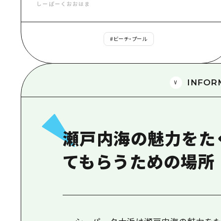
しーぱーくおおはま
#
ビーチ・プール
INFOR
瀬戸内海の魅力をた
てもらうための場所