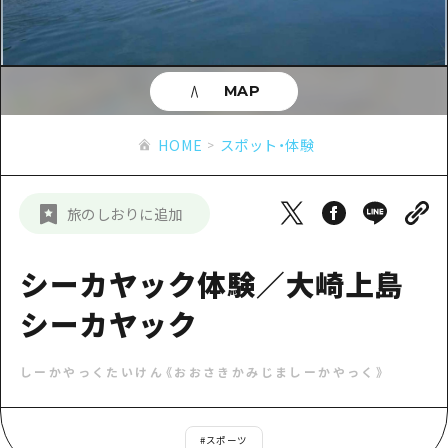
あたらしい非日常
旬情報
安芸
サイクリング
広島市周辺
お役立ち情報
備後
ショッピング
安芸
MAP
備北
スポーツ
お役立ち情報一覧
HOME
備後
HOME
スポット・体験
芸北
ナイトライフ
アクセス
備北
宮島周辺
世界遺産
二次交通まとめ
新着情報
芸北
旅のしおりに追加
山口県東部
学び・体験
施設の混雑状況のお知らせ
宮島周辺
お問い合わせ
愛媛県
定番
シーカヤック体験／大崎上島
お得な周遊チケット
山口県東部
事業者・学校関係者の皆さま
島根県
歴史・文化
シーカヤック
手荷物預かり・配送サービス
弾丸
癒し
広島おもてなしパス
日帰り
しーかやっくたいけん《おおさきかみじましーかやっく》
自然
HIROSHIMA FREE Wi-Fi
半日
観光案内所
#
スポーツ