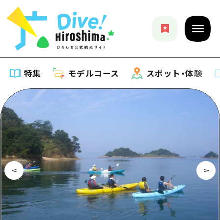
特集
モデルコース
スポット・体験
特集
特集一覧
モデルコース
おすすめ
モデルコース一覧
スポット・体験
アート
Dive! Hiroshima 公式ガイド
スポット・体験一覧
イベント・祭り
イベント
広島もしもトラベル
広島市周辺
グルメ・酒