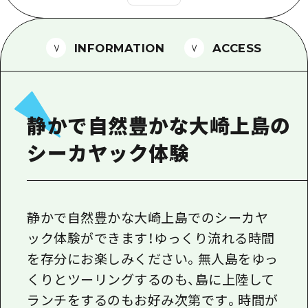
1泊2日
広島県を訪れる外国人旅行者向け情報一
2泊3日
ボランティアガイド
INFORMATION
ACCESS
ユニバーサルツーリズム
ガイドブック
静かで自然豊かな大崎上島の
広島県の魅力を動画でご紹介！
シーカヤック体験
よくあるご質問
メディア掲載情報
フォトダウンロード
静かで自然豊かな大崎上島でのシーカヤ
ック体験ができます！ゆっくり流れる時間
関連リンク
を存分にお楽しみください。無人島をゆっ
くりとツーリングするのも、島に上陸して
ランチをするのもお好み次第です。時間が