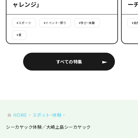
ャレンジ」
ー
#
スポーツ
#
イベント・祭り
#
学び・体験
#
自
#
夏
すべての特集
HOME
スポット・体験
シーカヤック体験／大崎上島シーカヤック