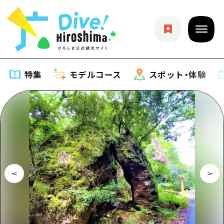
特集
モデルコース
スポット・体験
特集
特集一覧
モデルコース
おすすめ
モデルコース一覧
スポット・体験
アート
Dive! Hiroshima 公式ガイド
スポット・体験一覧
イベント・祭り
イベント
広島もしもトラベル
広島市周辺
グルメ・酒