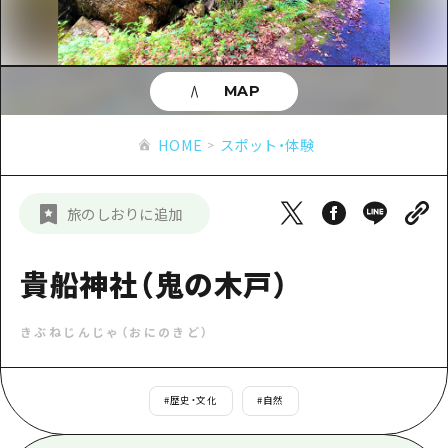
あたらしい非日常
旬情報
安芸
サイクリング
広島市周辺
お役立ち情報
備後
ショッピング
安芸
MAP
備北
スポーツ
お役立ち情報一覧
HOME
備後
HOME
スポット・体験
芸北
ナイトライフ
アクセス
備北
宮島周辺
世界遺産
二次交通まとめ
新着情報
芸北
旅のしおりに追加
山口県東部
学び・体験
施設の混雑状況のお知らせ
宮島周辺
お問い合わせ
愛媛県
定番
貴船神社（鬼の木戸）
お得な周遊チケット
山口県東部
事業者・学校関係者の皆さま
島根県
歴史・文化
手荷物預かり・配送サービス
弾丸
きぶねじんじゃ（おにのきど）
癒し
広島おもてなしパス
日帰り
自然
HIROSHIMA FREE Wi-Fi
#
歴史・文化
#
自然
半日
観光案内所