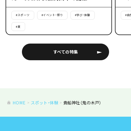
#
スポーツ
#
イベント・祭り
#
学び・体験
#
自
#
夏
すべての特集
HOME
スポット・体験
貴船神社（鬼の木戸）