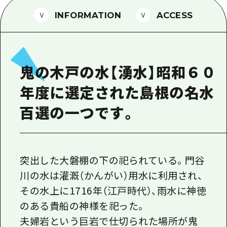
1泊2日
広島県を訪れる外国人旅行者向け情報一
INFORMATION
ACCESS
2泊3日
ボランティアガイド
ユニバーサルツーリズム
鬼の木戸の水【湧水】昭和６０
ガイドブック
年度に選定された島根の名水
広島県の魅力を動画でご紹介！
百選の一つです。
よくあるご質問
メディア掲載情報
フォトダウンロード
突出した大磐棚の下の祀られている。門谷
川の水は灌漑（かんがい）用水に利用され、
関連リンク
その水上に1716年（江戸時代）、雨水に神徳
のある貴船の神様を祀った。
夫婦岩という巨岩で仕切られた場所が鬼