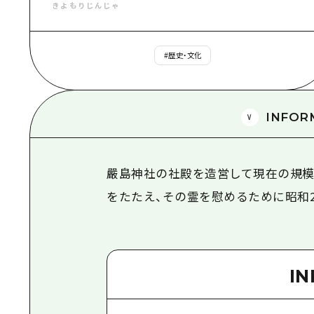
きよもりじんじゃ
#
歴史・文化
INFOR
嚴島神社の社殿を造営して現在の規模
をたたえ、その霊を慰めるために昭和
I