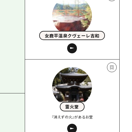
女鹿平温泉クヴェーレ吉和
霊火堂
『消えずの火』があるお堂