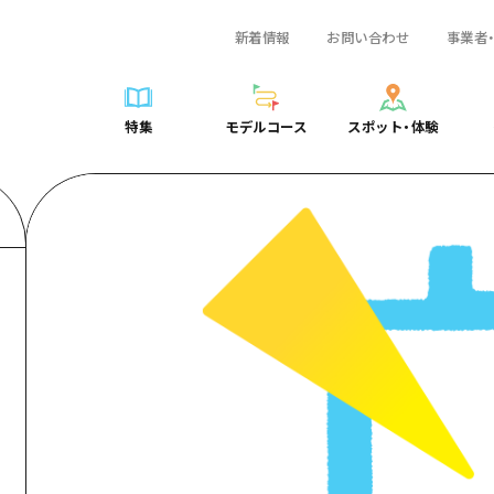
新着情報
お問い合わせ
事業者
一覧
サイクリング
広島おもてなしパス
スポット・体験一覧
学び・体験
広島市周辺
弾丸
広島市周辺
ガイドブック
shima 公式ガイド
ショッピング
HIROSHIMA FREE Wi-Fi
定番
安芸
日帰り
安芸
広島県の魅力を動
特集
モデルコース
スポット・体験
ラベル
スポーツ
観光案内所
歴史・文化
備後
半日
備後
よくあるご質問
特集
モデルコース
スポット・体験
日常
ナイトライフ
広島県を訪れる外国人旅行者向け情報一覧
癒し
備北
1泊2日
備北
メディア掲載情報
世界遺産
ボランティアガイド
自然
芸北
2泊3日
芸北
フォトダウンロー
覧
モデルコース一覧
お役立ち情報一覧
サイクリング
スポット・体験一覧
学び・体験
広島市周辺
広島おもてなしパス
弾丸
広
ユニバーサルツーリズム
宮島周辺
宮島周辺
関連リンク
め
Dive! Hiroshima 公式ガイド
アクセス
ショッピング
定番
安芸
HIROSHIMA FREE Wi-Fi
日帰
安
山口県東部
山口県東部
広島もしもトラベル
二次交通まとめ
スポーツ
歴史・文化
備後
観光案内所
半日
備
愛媛県
ト・祭り
あたらしい非日常
施設の混雑状況のお知らせ
ナイトライフ
癒し
備北
広島県を訪れる外国人旅行
1泊
備
島根県
・酒
お得な周遊チケット
世界遺産
自然
芸北
ボランティアガイド
2泊
芸
手荷物預かり・配送サービス
宮島周辺
ユニバーサルツーリズム
宮
山口県東部
山
愛