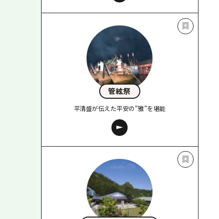
管絃祭
平清盛が伝えた平安の"雅"を堪能