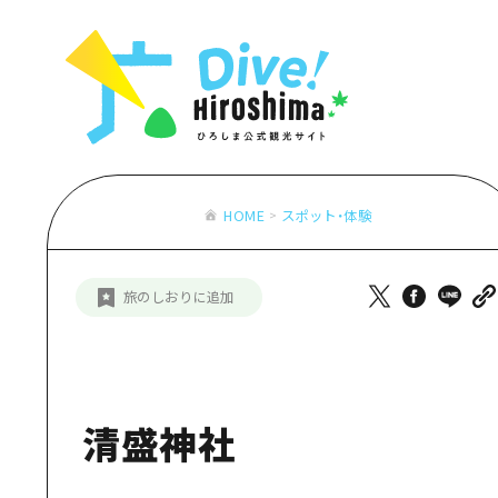
お役立ち情報一覧
特集一覧
モデルコース
アクセス
おすすめ
Dive! Hiro
二次交通まとめ
アート
広島もしもト
施設の混雑状況のお知らせ
イベント・祭り
あたらしい非
お得な周遊チケット
グルメ・酒
HOME
スポット・体験
特集一
手荷物預かり・配送サービス
おすす
旅のしおりに追加
アート
イベン
グルメ
清盛神社