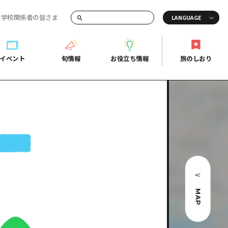
・学校関係者の皆さま
画でご紹介！
イベント
旬情報
お役立ち情報
旅のしおり
イベント
旬情報
お役立ち情報
旅のしおり
ド
島市周辺
ガイドブック
り
芸
広島県の魅力を動画でご紹介！
後
よくあるご質問
者向け情報一覧
2日
北
メディア掲載情報
3日
北
フォトダウンロード
島周辺
関連リンク
MAP
口県東部
媛県