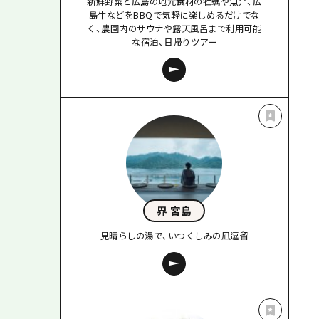
新鮮野菜と広島の地元食材の牡蠣や魚介、広
島牛などをBBQで気軽に楽しめるだけでな
く、農園内のサウナや露天風呂まで利用可能
な宿泊、日帰りツアー
界 宮島
見晴らしの湯で、いつくしみの凪逗留