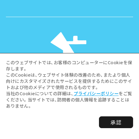
このウェブサイトでは、お客様のコンピューターにCookieを保
存します。
このCookieは、ウェブサイト体験の改善のため、またより個人
向けにカスタマイズされたサービスを提供するためにこのサイ
©Hiroshima Tourism Association /
トおよび他のメディアで使用されるものです。
Hiroshima Prefecture / Hiroshima City .
当社のCookieについての詳細は、
プライバシーポリシー
をご覧
All rights reserved
ください。当サイトでは、訪問者の個人情報を追跡することは
ありません。
承認