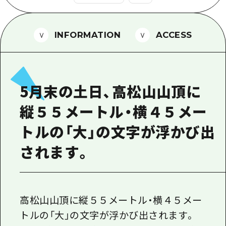
1泊2日
広島県を訪れる外国人旅行者向け情報一
2泊3日
ボランティアガイド
INFORMATION
ACCESS
ユニバーサルツーリズム
ガイドブック
5月末の土日、高松山山頂に
広島県の魅力を動画でご紹介！
縦５５メートル・横４５メー
よくあるご質問
トルの「大」の文字が浮かび出
メディア掲載情報
されます。
フォトダウンロード
関連リンク
高松山山頂に縦５５メートル・横４５メー
トルの「大」の文字が浮かび出されます。