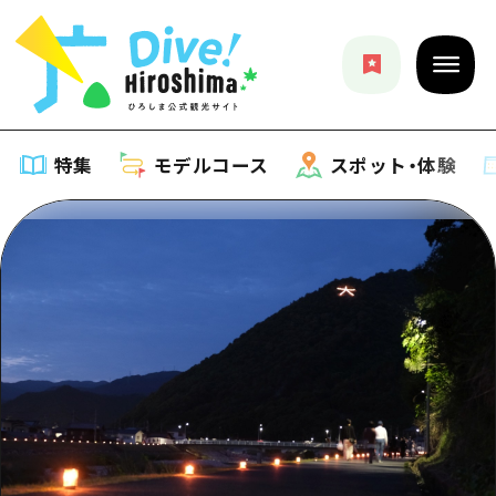
特集
モデルコース
スポット・体験
特集
特集一覧
モデルコース
おすすめ
モデルコース一覧
スポット・体験
アート
Dive! Hiroshima 公式ガイド
スポット・体験一覧
イベント・祭り
イベント
広島もしもトラベル
広島市周辺
グルメ・酒