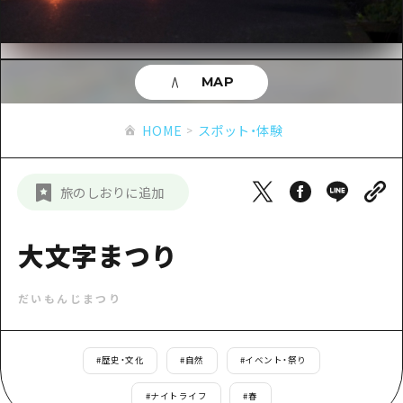
あたらしい非日常
旬情報
安芸
サイクリング
広島市周辺
お役立ち情報
備後
ショッピング
安芸
MAP
備北
スポーツ
お役立ち情報一覧
HOME
備後
HOME
スポット・体験
芸北
ナイトライフ
アクセス
備北
宮島周辺
世界遺産
二次交通まとめ
新着情報
芸北
旅のしおりに追加
山口県東部
学び・体験
施設の混雑状況のお知らせ
宮島周辺
お問い合わせ
愛媛県
定番
大文字まつり
お得な周遊チケット
山口県東部
事業者・学校関係者の皆さま
島根県
歴史・文化
手荷物預かり・配送サービス
弾丸
だいもんじまつり
癒し
広島おもてなしパス
日帰り
自然
HIROSHIMA FREE Wi-Fi
#
歴史・文化
#
自然
#
イベント・祭り
半日
観光案内所
#
ナイトライフ
#
春