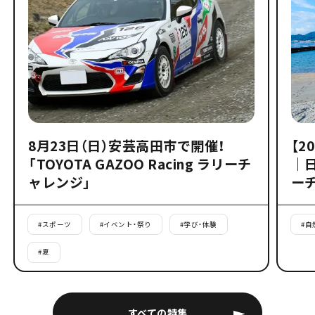
8月23日（日）安芸高田市で開催！
【2
「TOYOTA GAZOO Racing ラリーチ
｜
ャレンジ」
ー
#
スポーツ
#
イベント・祭り
#
学び・体験
#
自
#
夏
すべての特集