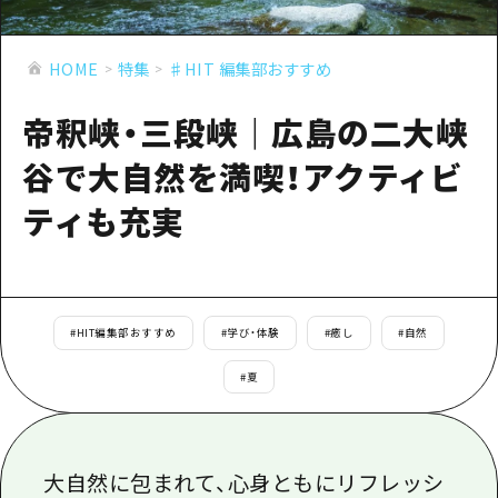
あたらしい非日常
旬情報
安芸
サイクリング
広島市周辺
HOME
特集
♯HIT 編集部おすすめ
お役立ち情報
備後
ショッピング
安芸
備北
帝釈峡・三段峡｜広島の二大峡
スポーツ
お役立ち情報一覧
HOME
備後
芸北
谷で大自然を満喫！アクティビ
ナイトライフ
アクセス
備北
宮島周辺
ティも充実
世界遺産
二次交通まとめ
新着情報
芸北
山口県東部
学び・体験
施設の混雑状況のお知らせ
宮島周辺
お問い合わせ
愛媛県
定番
お得な周遊チケット
山口県東部
事業者・学校関係者の皆さま
#
HIT編集部おすすめ
#
学び・体験
#
癒し
#
自然
島根県
歴史・文化
手荷物預かり・配送サービス
弾丸
#
夏
癒し
広島おもてなしパス
日帰り
自然
HIROSHIMA FREE Wi-Fi
半日
大自然に包まれて、心身ともにリフレッシ
観光案内所