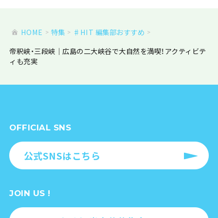
HOME
特集
♯HIT 編集部おすすめ
帝釈峡・三段峡｜広島の二大峡谷で大自然を満喫！アクティビテ
ィも充実
OFFICIAL SNS
公式SNSはこちら
JOIN US !