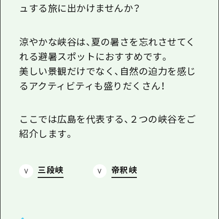
1泊2日
ュする旅に出かけませんか？
広島県を訪れる外国人旅行者向け情報一
2泊3日
ボランティアガイド
涼やかな峡谷は、夏の暑さを忘れさせてく
ユニバーサルツーリズム
れる避暑スポットにおすすめです。
美しい景観だけでなく、自然の迫力を感じ
ガイドブック
るアクティビティも盛りだくさん！
広島県の魅力を動画でご紹介！
よくあるご質問
ここでは広島を代表する、２つの峡谷をご
紹介します。
メディア掲載情報
フォトダウンロード
三段峡
帝釈峡
関連リンク