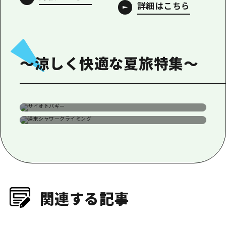
詳細はこちら
～涼しく快適な夏旅特集～
広島の避暑地で楽しむ高原ア
夏の家族旅行におすすめ！広
クティビティ！
島の自然と伝統に触れる旅
関連する記事