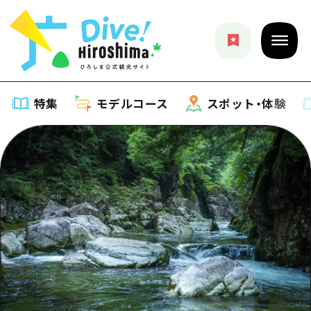
特集
モデルコース
スポット・体験
特集
特集一覧
モデルコース
おすすめ
モデルコース一覧
スポット・体験
アート
Dive! Hiroshima 公式ガイド
スポット・体験一覧
イベント・祭り
イベント
広島もしもトラベル
広島市周辺
グルメ・酒