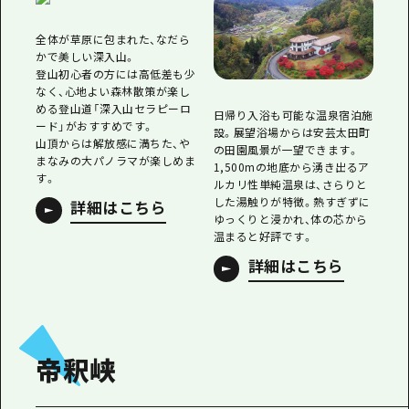
全体が草原に包まれた、なだら
かで美しい深入山。
登山初心者の方には高低差も少
なく、心地よい森林散策が楽し
める登山道「深入山セラピーロ
日帰り入浴も可能な温泉宿泊施
ード」がおすすめです。
設。展望浴場からは安芸太田町
山頂からは解放感に満ちた、や
の田園風景が一望できます。
まなみの大パノラマが楽しめま
1,500mの地底から湧き出るア
す。
ルカリ性単純温泉は、さらりと
した湯触りが特徴。熱すぎずに
詳細はこちら
ゆっくりと浸かれ、体の芯から
温まると好評です。
詳細はこちら
帝釈峡