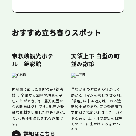
おすすめ立ち寄りスポット
帝釈峡観光ホテ
天領上下 白壁の町
ル 錦彩館
並み散策
神龍湖に面した湖畔の宿「錦彩
昔ながらの町並みが懐かしく、
館」。全室から湖畔の絶景を望
歴史とロマンを感じさせる町。
むことができ、特に露天風呂か
「翁座」は中国地方唯一の木造
らの眺めは格別です。地元の新
芝居小屋であり、国の登録有形
鮮な食材を使用した料理も絶品
文化財に指定されました。ガイ
で、心も体も満たされる旅館で
ドと共に、上下町の歴史を紐解
す。
くツアーに出かけてみません
か？
詳細はこちら