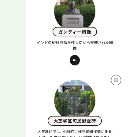
ガンディー胸像
インドの駐日特命全権大使から寄贈された胸
像
大芝学区町民慰霊碑
大芝地区では、小網町に建物疎開作業に出動