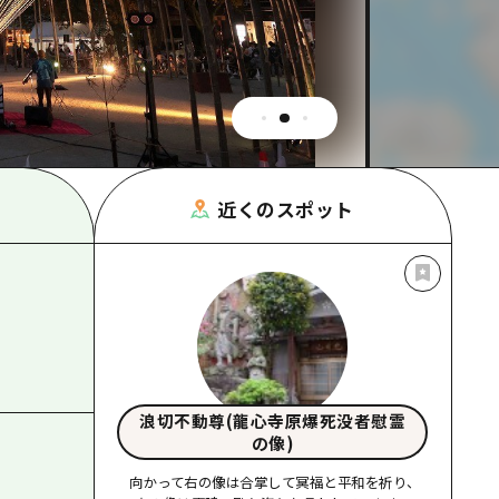
根県
近くのスポット
浪切不動尊(龍心寺原爆死没者慰霊
の像)
向かって右の像は合掌して冥福と平和を祈り、