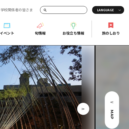
・学校関係者の皆さま
画でご紹介！
イベント
旬情報
お役立ち情報
旅のしおり
イベント
旬情報
お役立ち情報
旅のしおり
ド
島市周辺
ガイドブック
り
芸
広島県の魅力を動画でご紹介！
後
よくあるご質問
者向け情報一覧
2日
北
メディア掲載情報
3日
北
フォトダウンロード
島周辺
関連リンク
MAP
口県東部
媛県