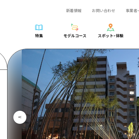
新着情報
お問い合わせ
事業者
一覧
サイクリング
広島おもてなしパス
スポット・体験一覧
学び・体験
広島市周辺
弾丸
広島市周辺
ガイドブック
shima 公式ガイド
ショッピング
HIROSHIMA FREE Wi-Fi
定番
安芸
日帰り
安芸
広島県の魅力を動
特集
モデルコース
スポット・体験
ラベル
スポーツ
観光案内所
歴史・文化
備後
半日
備後
よくあるご質問
特集
モデルコース
スポット・体験
日常
ナイトライフ
広島県を訪れる外国人旅行者向け情報一覧
癒し
備北
1泊2日
備北
メディア掲載情報
世界遺産
ボランティアガイド
自然
芸北
2泊3日
芸北
フォトダウンロー
覧
モデルコース一覧
お役立ち情報一覧
サイクリング
スポット・体験一覧
学び・体験
広島市周辺
広島おもてなしパス
弾丸
広
ユニバーサルツーリズム
宮島周辺
宮島周辺
関連リンク
め
Dive! Hiroshima 公式ガイド
アクセス
ショッピング
定番
安芸
HIROSHIMA FREE Wi-Fi
日帰
安
山口県東部
山口県東部
広島もしもトラベル
二次交通まとめ
スポーツ
歴史・文化
備後
観光案内所
半日
備
愛媛県
ト・祭り
あたらしい非日常
施設の混雑状況のお知らせ
ナイトライフ
癒し
備北
広島県を訪れる外国人旅行
1泊
備
島根県
・酒
お得な周遊チケット
世界遺産
自然
芸北
ボランティアガイド
2泊
芸
手荷物預かり・配送サービス
宮島周辺
ユニバーサルツーリズム
宮
山口県東部
山
愛