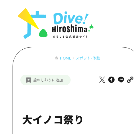
お役立ち情報一覧
特集一覧
モデルコース
アクセス
おすすめ
Dive! Hiro
二次交通まとめ
アート
広島もしもト
施設の混雑状況のお知らせ
イベント・祭り
あたらしい非
お得な周遊チケット
グルメ・酒
HOME
スポット・体験
特集一
手荷物預かり・配送サービス
おすす
旅のしおりに追加
アート
イベン
グルメ
大イノコ祭り