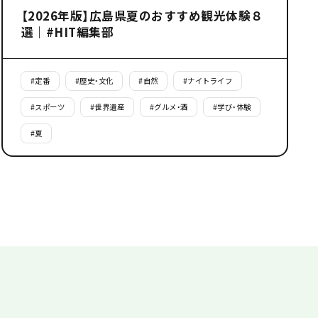
【2026年版】広島県夏のおすすめ観光体験８
選｜#HIT編集部
#
定番
#
歴史・文化
#
自然
#
ナイトライフ
#
スポーツ
#
世界遺産
#
グルメ・酒
#
学び・体験
#
夏