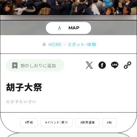
あたらしい非日常
旬情報
安芸
サイクリング
広島市周辺
お役立ち情報
備後
ショッピング
安芸
MAP
備北
スポーツ
お役立ち情報一覧
HOME
備後
HOME
スポット・体験
芸北
ナイトライフ
アクセス
備北
宮島周辺
世界遺産
二次交通まとめ
新着情報
芸北
旅のしおりに追加
山口県東部
学び・体験
施設の混雑状況のお知らせ
宮島周辺
お問い合わせ
愛媛県
定番
胡子大祭
お得な周遊チケット
山口県東部
事業者・学校関係者の皆さま
島根県
歴史・文化
手荷物預かり・配送サービス
弾丸
えびすたいさい
癒し
広島おもてなしパス
日帰り
自然
HIROSHIMA FREE Wi-Fi
#
平和
#
イベント・祭り
#
世界遺産
#
秋
半日
観光案内所