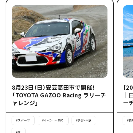
8月23日（日）安芸高田市で開催！
【2
「TOYOTA GAZOO Racing ラリーチ
｜
ャレンジ」
ー
#
スポーツ
#
イベント・祭り
#
学び・体験
#
自
#
夏