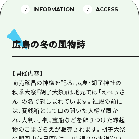
1泊2日
広島県を訪れる外国人旅行者向け情報一
INFORMATION
ACCESS
2泊3日
ボランティアガイド
ユニバーサルツーリズム
広島の冬の風物詩
ガイドブック
広島県の魅力を動画でご紹介！
よくあるご質問
【開催内容】
商売繁昌の神様を祀る、広島・胡子神社の
メディア掲載情報
秋季大祭『胡子大祭』は地元では「えべっさ
フォトダウンロード
ん」の名で親しまれています。社殿の前に
関連リンク
は、賽銭箱として口の開いた大樽が置か
れ、大判、小判、宝船などを飾りつけた縁起
物のこまざらえが販売されます。胡子大祭
の期間中（3日間）は、中央通りの歩道沿い