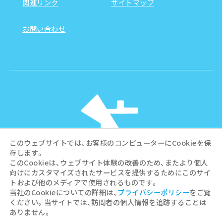
関連リンク
サイトマップ
お問い合わせ
このウェブサイトでは、お客様のコンピューターにCookieを保
存します。
このCookieは、ウェブサイト体験の改善のため、またより個人
向けにカスタマイズされたサービスを提供するためにこのサイ
©Hiroshima Tourism Association /
トおよび他のメディアで使用されるものです。
Hiroshima Prefecture / Hiroshima City .
当社のCookieについての詳細は、
プライバシーポリシー
をご覧
All rights reserved
ください。当サイトでは、訪問者の個人情報を追跡することは
ありません。