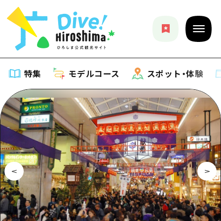
特集
モデルコース
スポット・体験
特集
特集一覧
モデルコース
おすすめ
モデルコース一覧
スポット・体験
アート
Dive! Hiroshima 公式ガイド
スポット・体験一覧
イベント・祭り
イベント
広島もしもトラベル
広島市周辺
グルメ・酒