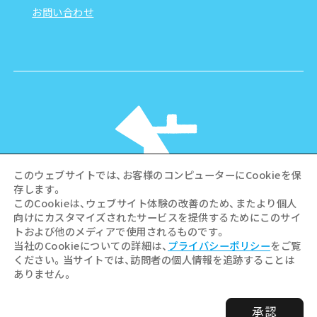
お問い合わせ
このウェブサイトでは、お客様のコンピューターにCookieを保
存します。
このCookieは、ウェブサイト体験の改善のため、またより個人
向けにカスタマイズされたサービスを提供するためにこのサイ
©Hiroshima Tourism Association /
トおよび他のメディアで使用されるものです。
Hiroshima Prefecture / Hiroshima City .
当社のCookieについての詳細は、
プライバシーポリシー
をご覧
All rights reserved
ください。当サイトでは、訪問者の個人情報を追跡することは
ありません。
承認