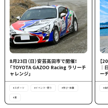
8月23日（日）安芸高田市で開催！
【2
「TOYOTA GAZOO Racing ラリーチ
｜
ャレンジ」
ー
#
スポーツ
#
イベント・祭り
#
学び・体験
#
自
#
夏