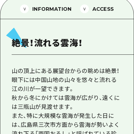
1泊2日
広島県を訪れる外国人旅行者向け情報一
INFORMATION
ACCESS
2泊3日
ボランティアガイド
ユニバーサルツーリズム
絶景！流れる雲海！
ガイドブック
広島県の魅力を動画でご紹介！
よくあるご質問
山の頂上にある展望台からの眺めは絶景！
眼下には中国山地の山々を悠々と流れる
メディア掲載情報
江の川が一望できます。
フォトダウンロード
秋から冬にかけては雲海が広がり、遠くに
関連リンク
は三瓶山が見渡せます。
また、特に大規模な雲海が発生した日に
は、広島県三次市方面から雲海が勢いよく
流れ下る「両国おろし」と呼ばれている珍