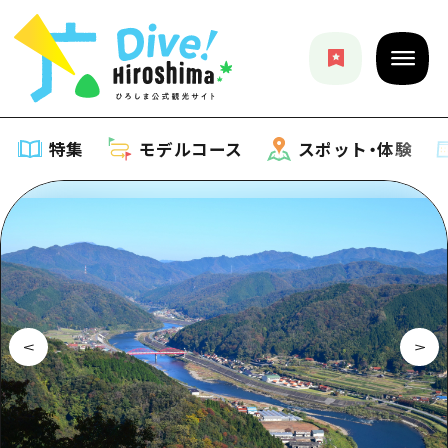
特集
モデルコース
スポット・体験
特集
特集一覧
モデルコース
おすすめ
モデルコース一覧
スポット・体験
アート
Dive! Hiroshima 公式ガイド
スポット・体験一覧
イベント・祭り
イベント
広島もしもトラベル
広島市周辺
グルメ・酒