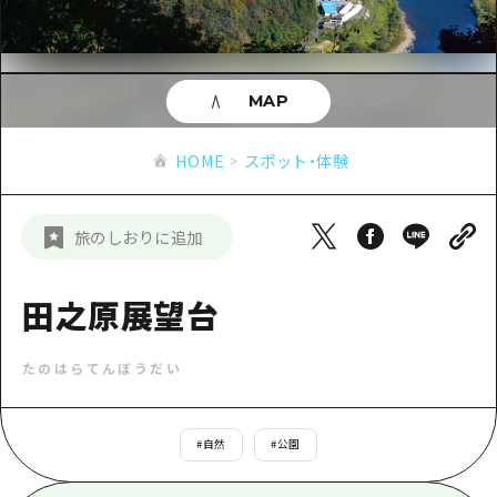
あたらしい非日常
旬情報
安芸
サイクリング
広島市周辺
お役立ち情報
備後
ショッピング
安芸
MAP
備北
スポーツ
お役立ち情報一覧
HOME
備後
HOME
スポット・体験
芸北
ナイトライフ
アクセス
備北
宮島周辺
世界遺産
二次交通まとめ
新着情報
芸北
旅のしおりに追加
山口県東部
学び・体験
施設の混雑状況のお知らせ
宮島周辺
お問い合わせ
愛媛県
定番
田之原展望台
お得な周遊チケット
山口県東部
事業者・学校関係者の皆さま
島根県
歴史・文化
手荷物預かり・配送サービス
弾丸
たのはらてんぼうだい
癒し
広島おもてなしパス
日帰り
自然
HIROSHIMA FREE Wi-Fi
#
自然
#
公園
半日
観光案内所