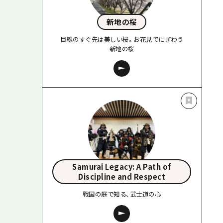
新地の桜
目線のすぐ先は美しい桜。お花見でにぎわう
新地の桜
Samurai Legacy: A Path of
Discipline and Respect
戦国の庭で知る、武士道の心