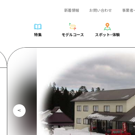
新着情報
お問い合わせ
事業者
一覧
サイクリング
広島おもてなしパス
スポット・体験一覧
学び・体験
広島市周辺
弾丸
広島市周辺
ガイドブック
shima 公式ガイド
ショッピング
HIROSHIMA FREE Wi-Fi
定番
安芸
日帰り
安芸
広島県の魅力を動
特集
モデルコース
スポット・体験
ラベル
スポーツ
観光案内所
歴史・文化
備後
半日
備後
よくあるご質問
特集
モデルコース
スポット・体験
日常
ナイトライフ
広島県を訪れる外国人旅行者向け情報一覧
癒し
備北
1泊2日
備北
メディア掲載情報
世界遺産
ボランティアガイド
自然
芸北
2泊3日
芸北
フォトダウンロー
覧
モデルコース一覧
お役立ち情報一覧
サイクリング
スポット・体験一覧
学び・体験
広島市周辺
広島おもてなしパス
弾丸
広
ユニバーサルツーリズム
宮島周辺
宮島周辺
関連リンク
め
Dive! Hiroshima 公式ガイド
アクセス
ショッピング
定番
安芸
HIROSHIMA FREE Wi-Fi
日帰
安
山口県東部
山口県東部
広島もしもトラベル
二次交通まとめ
スポーツ
歴史・文化
備後
観光案内所
半日
備
愛媛県
ト・祭り
あたらしい非日常
施設の混雑状況のお知らせ
ナイトライフ
癒し
備北
広島県を訪れる外国人旅行
1泊
備
島根県
・酒
お得な周遊チケット
世界遺産
自然
芸北
ボランティアガイド
2泊
芸
手荷物預かり・配送サービス
宮島周辺
ユニバーサルツーリズム
宮
山口県東部
山
愛