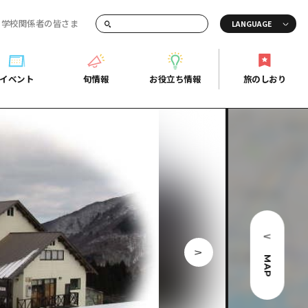
・学校関係者の皆さま
画でご紹介！
イベント
旬情報
お役立ち情報
旅のしおり
イベント
旬情報
お役立ち情報
旅のしおり
ド
島市周辺
ガイドブック
り
芸
広島県の魅力を動画でご紹介！
後
よくあるご質問
者向け情報一覧
2日
北
メディア掲載情報
3日
北
フォトダウンロード
島周辺
関連リンク
MAP
口県東部
媛県