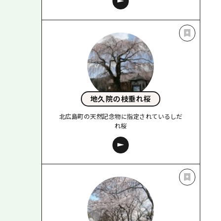
地久院の枝垂れ桜
北広島町の天然記念物に指定されているしだ
れ桜