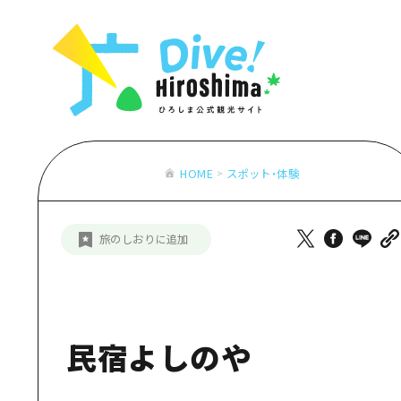
お役立ち情報一覧
特集一覧
モデルコース
アクセス
おすすめ
Dive! Hiro
二次交通まとめ
アート
広島もしもト
施設の混雑状況のお知らせ
イベント・祭り
あたらしい非
お得な周遊チケット
グルメ・酒
HOME
スポット・体験
特集一
手荷物預かり・配送サービス
おすす
旅のしおりに追加
アート
イベン
グルメ
民宿よしのや