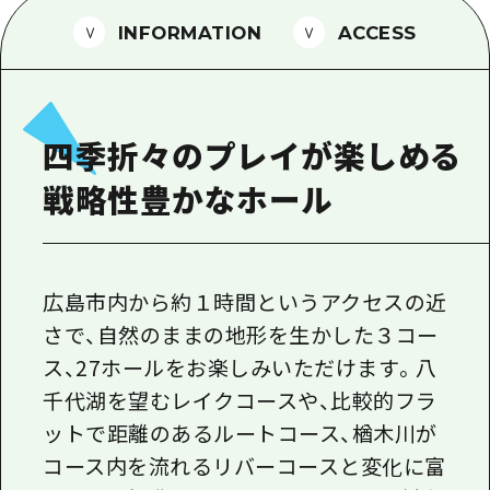
1泊2日
広島県を訪れる外国人旅行者向け情報一
INFORMATION
ACCESS
2泊3日
ボランティアガイド
ユニバーサルツーリズム
四季折々のプレイが楽しめる
ガイドブック
戦略性豊かなホール
広島県の魅力を動画でご紹介！
よくあるご質問
メディア掲載情報
広島市内から約１時間というアクセスの近
さで、自然のままの地形を生かした３コー
フォトダウンロード
ス、27ホールをお楽しみいただけます。八
関連リンク
千代湖を望むレイクコースや、比較的フラ
ットで距離のあるルートコース、楢木川が
コース内を流れるリバーコースと変化に富