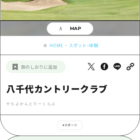
あたらしい非日常
旬情報
安芸
サイクリング
広島市周辺
お役立ち情報
備後
ショッピング
安芸
MAP
備北
スポーツ
お役立ち情報一覧
HOME
備後
HOME
スポット・体験
芸北
ナイトライフ
アクセス
備北
宮島周辺
世界遺産
二次交通まとめ
新着情報
芸北
旅のしおりに追加
山口県東部
学び・体験
施設の混雑状況のお知らせ
宮島周辺
お問い合わせ
愛媛県
定番
八千代カントリークラブ
お得な周遊チケット
山口県東部
事業者・学校関係者の皆さま
島根県
歴史・文化
手荷物預かり・配送サービス
弾丸
やちよかんとりーくらぶ
癒し
広島おもてなしパス
日帰り
自然
HIROSHIMA FREE Wi-Fi
#
スポーツ
半日
観光案内所