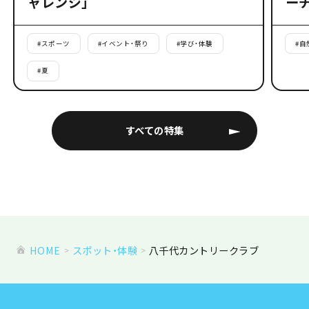
ャレンジ」
ー
#
スポーツ
#
イベント・祭り
#
学び・体験
#
自
#
夏
すべての特集
HOME
スポット・体験
八千代カントリークラブ