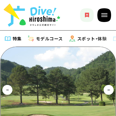
特集
モデルコース
スポット・体験
特集
特集一覧
モデルコース
おすすめ
モデルコース一覧
スポット・体験
アート
Dive! Hiroshima 公式ガイド
スポット・体験一覧
イベント・祭り
イベント
広島もしもトラベル
広島市周辺
グルメ・酒