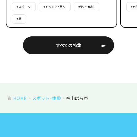
#
スポーツ
#
イベント・祭り
#
学び・体験
#
自
#
夏
すべての特集
HOME
スポット・体験
福山ばら祭