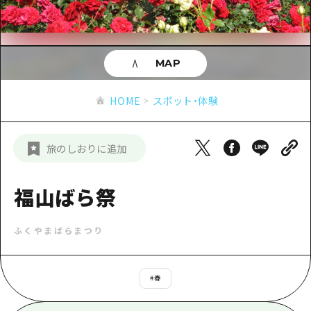
あたらしい非日常
旬情報
安芸
サイクリング
広島市周辺
お役立ち情報
備後
ショッピング
安芸
MAP
備北
スポーツ
お役立ち情報一覧
HOME
備後
HOME
スポット・体験
芸北
ナイトライフ
アクセス
備北
宮島周辺
世界遺産
二次交通まとめ
新着情報
芸北
旅のしおりに追加
山口県東部
学び・体験
施設の混雑状況のお知らせ
宮島周辺
お問い合わせ
愛媛県
定番
福山ばら祭
お得な周遊チケット
山口県東部
事業者・学校関係者の皆さま
島根県
歴史・文化
手荷物預かり・配送サービス
弾丸
ふくやまばらまつり
癒し
広島おもてなしパス
日帰り
自然
HIROSHIMA FREE Wi-Fi
#
春
半日
観光案内所