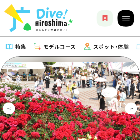
特集
モデルコース
スポット・体験
特集
特集一覧
モデルコース
おすすめ
モデルコース一覧
スポット・体験
アート
Dive! Hiroshima 公式ガイド
スポット・体験一覧
イベント・祭り
イベント
広島もしもトラベル
広島市周辺
グルメ・酒