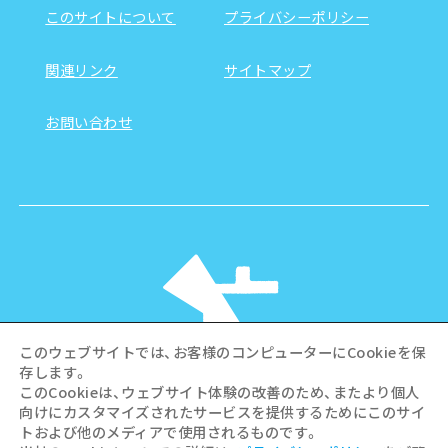
このサイトについて
プライバシーポリシー
関連リンク
サイトマップ
お問い合わせ
このウェブサイトでは、お客様のコンピューターにCookieを保
存します。
このCookieは、ウェブサイト体験の改善のため、またより個人
向けにカスタマイズされたサービスを提供するためにこのサイ
©Hiroshima Tourism Association /
トおよび他のメディアで使用されるものです。
Hiroshima Prefecture / Hiroshima City .