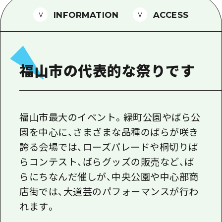
1泊2日
広島県を訪れる外国人旅行者向け情報一
INFORMATION
ACCESS
2泊3日
ボランティアガイド
ユニバーサルツーリズム
福山市の代表的な祭りです
ガイドブック
広島県の魅力を動画でご紹介！
よくあるご質問
福山市最大のイベント。緑町公園やばら公
園を中心に、さまざまな品種のばらが咲き
メディア掲載情報
誇る会場では、ローズパレードや桐切りば
フォトダウンロード
らコンテスト、ばらグッズの販売など、ば
関連リンク
らにちなんだ催しが、中央公園や中心部商
店街では、大道芸のパフォーマンスが行わ
れます。