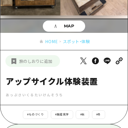
あたらしい非日常
旬情報
安芸
サイクリング
広島市周辺
お役立ち情報
備後
ショッピング
安芸
MAP
備北
スポーツ
お役立ち情報一覧
HOME
備後
HOME
スポット・体験
芸北
ナイトライフ
アクセス
備北
宮島周辺
世界遺産
二次交通まとめ
新着情報
芸北
旅のしおりに追加
山口県東部
学び・体験
施設の混雑状況のお知らせ
宮島周辺
お問い合わせ
愛媛県
定番
アップサイクル体験装置
お得な周遊チケット
山口県東部
事業者・学校関係者の皆さま
島根県
歴史・文化
手荷物預かり・配送サービス
弾丸
あっぷさいくるたいけんそうち
癒し
広島おもてなしパス
日帰り
自然
HIROSHIMA FREE Wi-Fi
#
ものづくり
#
施設見学
#
秋
#
冬
半日
観光案内所