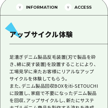
1泊2日
広島県を訪れる外国人旅行者向け情報一
INFORMATION
ACCESS
2泊3日
ボランティアガイド
ユニバーサルツーリズム
アップサイクル体験
ガイドブック
広島県の魅力を動画でご紹介！
よくあるご質問
足漕ぎデニム製品反毛装置(刃で製品を砕
き、綿に戻す装置)を設置することにより、
メディア掲載情報
工場見学に来たお客様にリアルなアップ
フォトダウンロード
サイクルを体験してもらう。
関連リンク
また、デニム製品回収BOXをiti-SETOUCHI
に設置し、家庭で不要になったデニム製品
を回収、アップサイクルし、新たにサステ
ナブルデニム商品を製作する流れを造成、