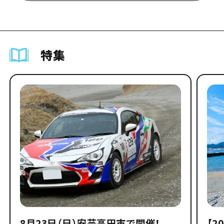
特集
8月23日（日）安芸高田市で開催！
【2