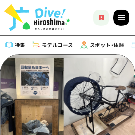
特集
モデルコース
スポット・体験
特集
特集一覧
モデルコース
おすすめ
モデルコース一覧
スポット・体験
アート
Dive! Hiroshima 公式ガイド
スポット・体験一覧
イベント・祭り
イベント
広島もしもトラベル
広島市周辺
グルメ・酒