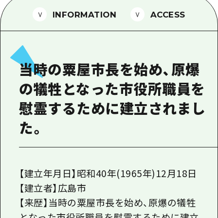
1泊2日
広島県を訪れる外国人旅行者向け情報一
INFORMATION
ACCESS
2泊3日
ボランティアガイド
ユニバーサルツーリズム
当時の粟屋市長を始め、原爆
ガイドブック
の犠牲となった市役所職員を
広島県の魅力を動画でご紹介！
慰霊するために建立されまし
よくあるご質問
た。
メディア掲載情報
フォトダウンロード
関連リンク
【建立年月日】昭和40年(1965年)12月18日
【建立者】広島市
【来歴】当時の粟屋市長を始め、原爆の犠牲
となった市役所職員を慰霊するために建立