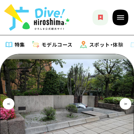
特集
モデルコース
スポット・体験
特集
特集一覧
モデルコース
おすすめ
モデルコース一覧
スポット・体験
アート
Dive! Hiroshima 公式ガイド
スポット・体験一覧
イベント・祭り
イベント
広島もしもトラベル
広島市周辺
グルメ・酒