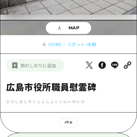
あたらしい非日常
旬情報
安芸
サイクリング
広島市周辺
お役立ち情報
備後
ショッピング
安芸
MAP
備北
スポーツ
お役立ち情報一覧
HOME
備後
HOME
スポット・体験
芸北
ナイトライフ
アクセス
備北
宮島周辺
世界遺産
二次交通まとめ
新着情報
芸北
旅のしおりに追加
山口県東部
学び・体験
施設の混雑状況のお知らせ
宮島周辺
お問い合わせ
愛媛県
定番
広島市役所職員慰霊碑
お得な周遊チケット
山口県東部
事業者・学校関係者の皆さま
島根県
歴史・文化
手荷物預かり・配送サービス
弾丸
ひろしましやくしょしょくいんいれいひ
癒し
広島おもてなしパス
日帰り
自然
HIROSHIMA FREE Wi-Fi
#
平和
半日
観光案内所