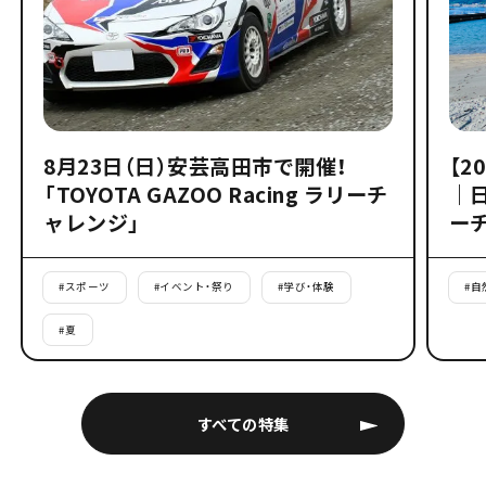
8月23日（日）安芸高田市で開催！
【2
「TOYOTA GAZOO Racing ラリーチ
｜
ャレンジ」
ー
#
スポーツ
#
イベント・祭り
#
学び・体験
#
自
#
夏
すべての特集