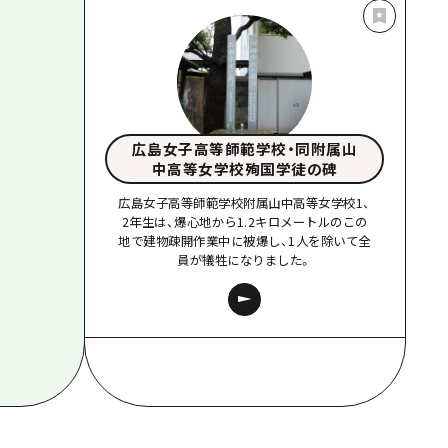
広島女子高等師範学校・同附属山
中高等女学校殉国学徒の碑
広島女子高等師範学校附属山中高等女学校1、
2年生は、爆心地から1.2キロメートルのこの
地で建物疎開作業中に被爆し、1人を除いて全
員が犠牲になりました。