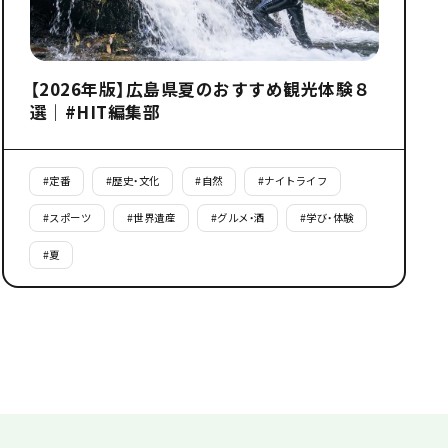
【2026年版】広島県夏のおすすめ観光体験８
選｜#HIT編集部
#
定番
#
歴史・文化
#
自然
#
ナイトライフ
#
スポーツ
#
世界遺産
#
グルメ・酒
#
学び・体験
#
夏