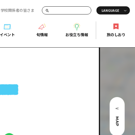
・学校関係者の皆さま
画でご紹介！
イベント
旬情報
お役立ち情報
旅のしおり
イベント
旬情報
お役立ち情報
旅のしおり
ド
島市周辺
ガイドブック
り
芸
広島県の魅力を動画でご紹介！
後
よくあるご質問
者向け情報一覧
2日
北
メディア掲載情報
3日
北
フォトダウンロード
島周辺
関連リンク
MAP
口県東部
媛県