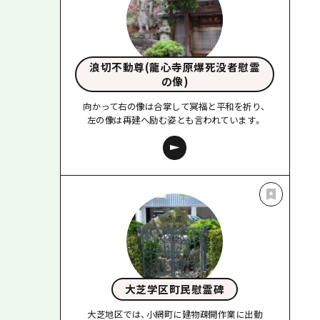
浪切不動尊(龍心寺原爆死没者慰霊
の像)
向かって右の像は合掌して冥福と平和を祈り、
左の像は再建へ励む姿とも言われています。
大芝学区町民慰霊碑
大芝地区では、小網町に建物疎開作業に出動