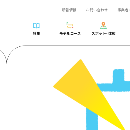
新着情報
お問い合わせ
事業者
一覧
サイクリング
広島おもてなしパス
スポット・体験一覧
学び・体験
広島市周辺
弾丸
広島市周辺
ガイドブック
shima 公式ガイド
ショッピング
HIROSHIMA FREE Wi-Fi
定番
安芸
日帰り
安芸
広島県の魅力を動
特集
モデルコース
スポット・体験
ラベル
スポーツ
観光案内所
歴史・文化
備後
半日
備後
よくあるご質問
特集
モデルコース
スポット・体験
日常
ナイトライフ
広島県を訪れる外国人旅行者向け情報一覧
癒し
備北
1泊2日
備北
メディア掲載情報
世界遺産
ボランティアガイド
自然
芸北
2泊3日
芸北
フォトダウンロー
覧
モデルコース一覧
お役立ち情報一覧
サイクリング
スポット・体験一覧
学び・体験
広島市周辺
広島おもてなしパス
弾丸
広
ユニバーサルツーリズム
宮島周辺
宮島周辺
関連リンク
め
Dive! Hiroshima 公式ガイド
アクセス
ショッピング
定番
安芸
HIROSHIMA FREE Wi-Fi
日帰
安
山口県東部
山口県東部
広島もしもトラベル
二次交通まとめ
スポーツ
歴史・文化
備後
観光案内所
半日
備
愛媛県
ト・祭り
あたらしい非日常
施設の混雑状況のお知らせ
ナイトライフ
癒し
備北
広島県を訪れる外国人旅行
1泊
備
島根県
・酒
お得な周遊チケット
世界遺産
自然
芸北
ボランティアガイド
2泊
芸
手荷物預かり・配送サービス
宮島周辺
ユニバーサルツーリズム
宮
山口県東部
山
愛