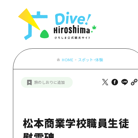
お役立ち情報一覧
特集一覧
モデルコース
アクセス
おすすめ
Dive! Hiro
二次交通まとめ
アート
広島もしもト
施設の混雑状況のお知らせ
イベント・祭り
あたらしい非
お得な周遊チケット
グルメ・酒
HOME
スポット・体験
特集一
手荷物預かり・配送サービス
おすす
旅のしおりに追加
アート
イベン
グルメ
松本商業学校職員生徒
慰霊碑