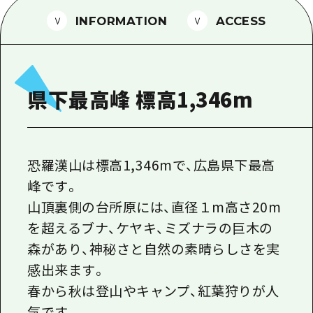
1泊2日
広島県を訪れる外国人旅行者向け情報一
INFORMATION
ACCESS
2泊3日
ボランティアガイド
ユニバーサルツーリズム
県下最高峰 標高1,346m
ガイドブック
広島県の魅力を動画でご紹介！
よくあるご質問
恐羅漢山は標高1,346mで、広島県下最高
峰です。
メディア掲載情報
山頂裏側の台所原には、直径１m高さ20m
フォトダウンロード
を超えるブナ、ケヤキ、ミズナラの巨木の
関連リンク
森があり、神秘さと自然の素晴らしさを実
感出来ます。
春から秋は登山やキャンプ、紅葉狩りが人
気です。