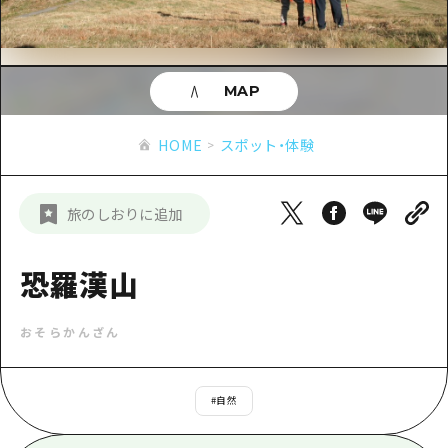
あたらしい非日常
旬情報
安芸
サイクリング
広島市周辺
お役立ち情報
備後
ショッピング
安芸
MAP
備北
スポーツ
お役立ち情報一覧
HOME
備後
HOME
スポット・体験
芸北
ナイトライフ
アクセス
備北
宮島周辺
世界遺産
二次交通まとめ
新着情報
芸北
旅のしおりに追加
山口県東部
学び・体験
施設の混雑状況のお知らせ
宮島周辺
お問い合わせ
愛媛県
定番
恐羅漢山
お得な周遊チケット
山口県東部
事業者・学校関係者の皆さま
島根県
歴史・文化
手荷物預かり・配送サービス
弾丸
おそらかんざん
癒し
広島おもてなしパス
日帰り
自然
HIROSHIMA FREE Wi-Fi
#
自然
半日
観光案内所