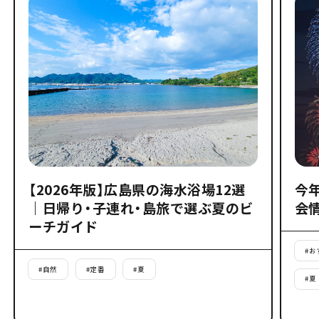
【2026年版】広島県の海水浴場12選
今
｜日帰り・子連れ・島旅で選ぶ夏のビ
会
ーチガイド
#
お
#
自然
#
定番
#
夏
#
夏