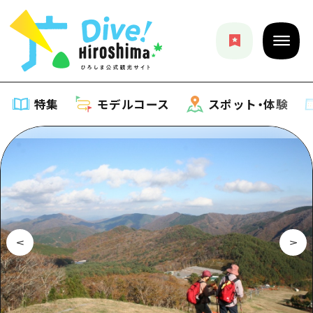
特集
モデルコース
スポット・体験
特集
特集一覧
モデルコース
おすすめ
モデルコース一覧
スポット・体験
アート
Dive! Hiroshima 公式ガイド
スポット・体験一覧
イベント・祭り
イベント
広島もしもトラベル
広島市周辺
グルメ・酒